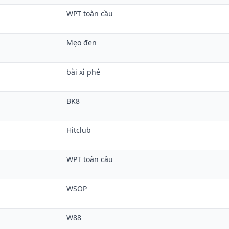
WPT toàn cầu
Mẹo đen
bài xì phé
BK8
Hitclub
WPT toàn cầu
WSOP
W88