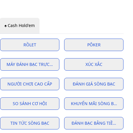
♠️
Cash Hold'em
RỒLET
PÔKER
MÁY ĐÁNH BẠC TRỰC TUYẾN
XÚC XẮC
M
NGƯỜI CHƠI CAO CẤP
ĐÁNH GIÁ SÒNG BẠC
SO SÁNH CƠ HỘI
KHUYẾN MÃI SÒNG BẠC
NH
TIN TỨC SÒNG BẠC
ĐÁNH BẠC BẰNG TIỀN THẬT