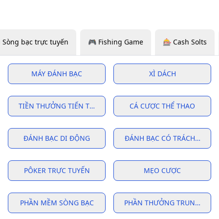

Sòng bạc trực tuyến
🎮
Fishing Game
🎰
Cash Solts
MÁY ĐÁNH BẠC
XÌ DÁCH
 BÀI TRỰC TIẾP
TIỀN THƯỞNG TIẾN TRIỂN
CÁ CƯỢC THỂ THAO
ĐÁNH BẠC DI ĐỘNG
ĐÁNH BẠC CÓ TRÁCH NHIỆ
PÔKER TRỰC TUYẾN
MẸO CƯỢC
OÁN
PHẦN MỀM SÒNG BẠC
PHẦN THƯỞNG TRUNG THÀ