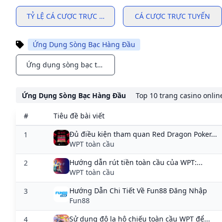
TỶ LỆ CÁ CƯỢC TRỰC TUYẾN
CÁ CƯỢC TRỰC TUYẾN
Ứng Dụng Sòng Bạc Hàng Đầu
Ứng dụng sòng bạc trực tuyến hàng đầu năm 2025
Notifications
Ứng Dụng Sòng Bạc Hàng Đầu
Top 10 trang casino online
#
Tiêu đề bài viết
Đủ điều kiện tham quan Red Dragon Poker...
1
WPT toàn cầu
Hướng dẫn rút tiền toàn cầu của WPT:...
2
WPT toàn cầu
Hướng Dẫn Chi Tiết Về Fun88 Đăng Nhập
3
Fun88
Sử dụng đô la hộ chiếu toàn cầu WPT để...
4