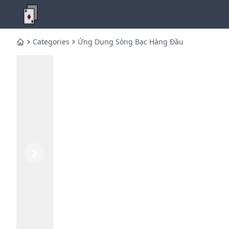
Categories
Ứng Dụng Sòng Bạc Hàng Đầu
Home
Previous
Next