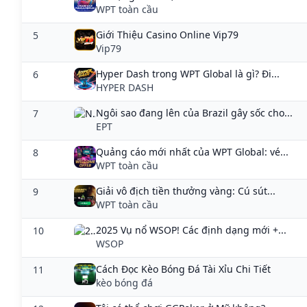
WPT toàn cầu
Giới Thiệu Casino Online Vip79
5
Vip79
Hyper Dash trong WPT Global là gì? Đi...
6
HYPER DASH
Ngôi sao đang lên của Brazil gây sốc cho...
7
EPT
Quảng cáo mới nhất của WPT Global: vé...
8
WPT toàn cầu
Giải vô địch tiền thưởng vàng: Cú sút...
9
WPT toàn cầu
2025 Vụ nổ WSOP! Các định dạng mới +...
10
WSOP
Cách Đọc Kèo Bóng Đá Tài Xỉu Chi Tiết
11
kèo bóng đá