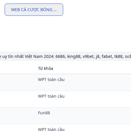
WEB CÁ CƯỢC BÓNG ĐÁ TRỰC TUYẾN
 uy tín nhất Việt Nam 2024: 6686, king88, v9bet, j8, fabet, tk88, sv3
Từ khóa
WPT toàn cầu
WPT toàn cầu
Fun88
WPT toàn cầu