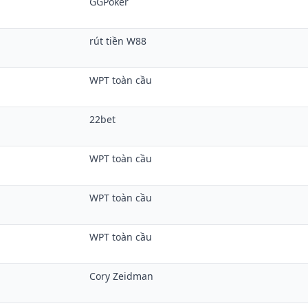
GGPoker
rút tiền W88
WPT toàn cầu
22bet
WPT toàn cầu
WPT toàn cầu
WPT toàn cầu
Cory Zeidman