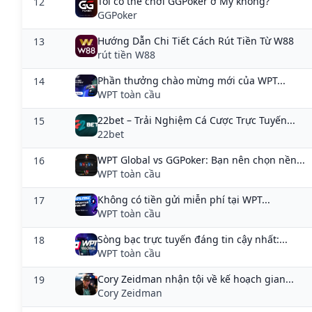
Tôi có thể chơi GGPoker ở Mỹ không?
12
GGPoker
Hướng Dẫn Chi Tiết Cách Rút Tiền Từ W88
13
rút tiền W88
Phần thưởng chào mừng mới của WPT...
14
WPT toàn cầu
22bet – Trải Nghiệm Cá Cược Trực Tuyến...
15
22bet
WPT Global vs GGPoker: Bạn nên chọn nền...
16
WPT toàn cầu
Không có tiền gửi miễn phí tại WPT...
17
WPT toàn cầu
Sòng bạc trực tuyến đáng tin cậy nhất:...
18
WPT toàn cầu
Cory Zeidman nhận tội về kế hoạch gian...
19
Cory Zeidman