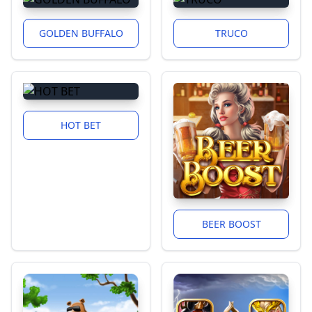
GOLDEN BUFFALO
TRUCO
HOT BET
BEER BOOST