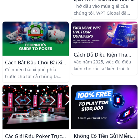
tuyến được gian lận? ÂKhi có
Thở đầu vào mùa giải của
tiền thật bị đe dọa, việc tự
chúng tôi, WPT Global đã
hỏi liệu các trò chơi có công
công bố một lịch mạnh mẽ
bằng không. Câu trả lời
về các sự kiện trực tiếp và
ngắn gọn?Các trang web
trực tuyến diễn ra từ cuối
poker trực tuyến hợp pháp
tháng 5 đến tháng 8 năm
không được gian lận. Nhưng
2025. Cho dù bạn có phải là
bạn phải chọn đúng trang
một chuyên gia toàn thời
Cách Đủ Điều Kiện Tham Gia Các Sự Kiện Trực Tuyến Của WPT Vào Năm 2025
web.
gian hay một chiến binh cuối
Vào năm 2025, việc đủ điều
Cách Bắt Đầu Chơi Bài Xì Phé Trực Tuyến Vào Năm 2025: Hướng Dẫn Dành Cho Người Mới Bắt Đầu
tuần bình thường có rất
kiện cho các sự kiện trực tiếp
Có nhiều bài xì phé phía
nhiều cơ hội để chơi cho các
của World Poker Tour (WPT)
trước cho tất cả chúng ta
chiến lợi phẩm lớn và thậm
đã trở nên dễ tiếp cận hơn
trong tương lai gần. Nhiều
chí còn lớn hơn theo lịch
bao giờ hết, nhờ các nền
người đã viết cáo phó của
trình này.
tảng trực tuyến cung cấp các
nó, tuyên bố sự bùng nổ đã
giải đấu vệ tinh. Cho dù bạn
ăn một đám cháy truyền
là một chuyên gia dày dạn
hình đã kết thúc, nhưng
kinh nghiệm hay một người
đừng quên chúng tôi đã
mới đến, đây là cách bạn có
biến góc sau boom và một kỷ
thể đảm bảo chỗ ngồi của
nguyên poker mới đã đến.
Không Có Tiền Gửi Miễn Phí Tại WPT Global - Chơi Mà Không Chi Tiêu
Các Giải Đấu Poker Trực Tuyến Hàng Đầu Để Xem Và Chơi Vào Năm 2025
mình tại các sự kiện WPT
Hãy để mắt ra. Nếu bạn