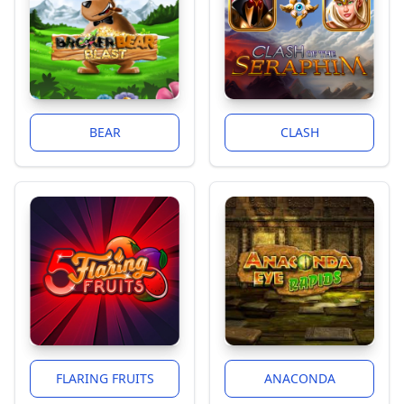
BEAR
CLASH
FLARING FRUITS
ANACONDA