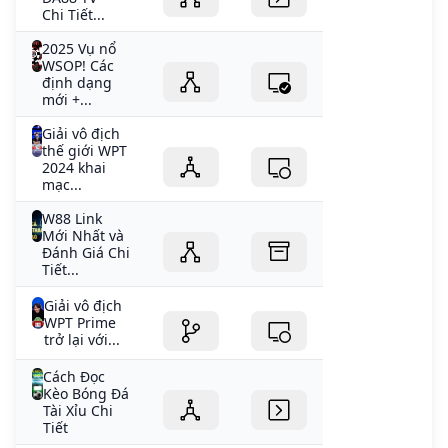
Chi Tiết...
2025 Vụ nổ
WSOP! Các
định dạng
mới +...
Giải vô địch
thế giới WPT
2024 khai
mạc...
W88 Link
Mới Nhất và
Đánh Giá Chi
Tiết...
Giải vô địch
WPT Prime
trở lại với...
Cách Đọc
Kèo Bóng Đá
Tài Xỉu Chi
Tiết