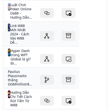
Luật Chơi
Poker Online
Da88 –
Hướng Dẫn...
Link W88
Mới Nhất
2024 - Cách
Vào W88
Dễ...
Hyper Dash
trong WPT
Global là gì?
Đi...
Paulius
Plausinaitis
thắng
GGMmillion$...
Hướng Dẫn
Chi Tiết Cách
Rút Tiền Từ
W88