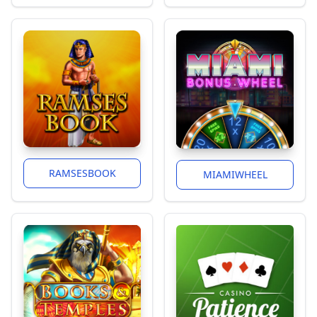
RAMSESBOOK
MIAMIWHEEL