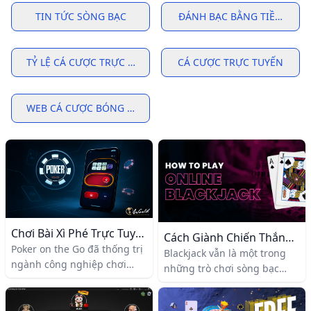
TIN TỨC SÒNG BẠC
ĐÁNH BẠC BẰNG TIỀN THẬT
TỶ LỆ CÁ CƯỢC TRỰC TUYẾN
CÁ CƯỢC TRỰC TUYẾN
WEB CÁ CƯỢC BÓNG ĐÁ TRỰC TUYẾN
Chơi Bài Xì Phé Trực Tuyến Trên Android: Hướng Dẫn Năm 2025
Cách Giành Chiến Thắng Tại Trực Tuyến Blackjack: Chiến Lược Cho Năm 2025
Poker on the Go đã thống trị
Blackjack vẫn là một trong
ngành công nghiệp chơi
những trò chơi sòng bạc
game trực tuyến, và chưa
trực tuyến được ưa chuộng
bao giờ có nhiều người chơi
nhất năm 2025. Nó có lợi thế
thưởng thức poker trực