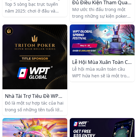
Đủ Điều Kiện Tham Quan Red Dragon Poker Tour Jeju 2025 Qua Các Vệ Tinh Toàn Cầu WPT
Top 5 sòng bạc trực tuyến
vậy chắc chắn sẽ có một số
dư, đã tuyên bố một giải
Mơ ước thi đấu trong một
năm 2025: chơi ở đâu và
thay đổi mới. Hãy nhìn
thưởng-1 triệu ấn tượng! Sự
trong những sự kiện poker
giành chiến thắng lớn Top 5
nhanh. WSOP Classics và
buồn bã về nghiệp dư: Sự
uy tín nhất châu Á? WPT
sòng bạc trực tuyến năm
những thay đổi mới WSOP là
kiện chính của EPT đầu tiên
Global cung cấp cho bạn cơ
2025: chơi ở đâu và giành
một sự kiện lớn trong thế
của Nga giành chiến thắng
hội để biến một khoản đầu
chiến thắng lớn Ngành công
giới poker, đã phát triển từ
ở nước ngoài trong nhiều
tư khiêm tốn thành một ghế
nghiệp sòng bạc trực tuyến
các giải đấu quy mô nhỏ
năm Giải đấu thu hút 1.
tại sự kiện Giải vô địch Poker
vào năm 2025 đã chứng kiến
thành một sự kiện lớn với
Poker Red Dragon 2025. Cấu
​​sự tăng trưởng đáng chú ý,
hàng chục ngàn người tham
Lễ Hội Mùa Xuân Toàn Cầu WPT: 7.000.000 Đô La Giải Thưởng Được Đảm Bảo
trúc giải đấu vệ tinh Con
cung cấp cho người chơi rất
gia.
Lễ hội mùa xuân toàn cầu
đường vệ tinh của WPT
nhiều lựa chọn để thưởng
WPT hứa hẹn sẽ là một trong
Global được thiết kế để phù
thức các trò chơi yêu thích
những sự kiện poker trực
hợp với người chơi có các
của họ. Dựa trên các yếu tố
tuyến tuyệt vời nhất trong
ngân hàng khác nhau:
như đa dạng trò chơi, trải
Nhà Tài Trợ Tiêu Đề WPT Global Now Cho Triton Poker Super High Roller Series
năm và cung cấp cho bạn cơ
nghiệm người dùng, tiền
hội chiến đấu với cảm giác
Đó là một sự hợp tác của hai
thưởng và bảo mật, đây là 5
khi bạn chiến đấu để giành
trong số những tên tuổi lớn
sòng bạc trực tuyến hàng
được một phần của một giải
nhất trong poker, hai trong
đầu bạn nên xem xét:
thưởng được đảm bảo đáng
số các thương hiệu lớn nhất.
kinh ngạc trị giá 7 triệu đô
Sự hợp tác sẽ thu hẹp
la! Lễ hội diễn ra từ ngày 5
khoảng cách giữa các dịch