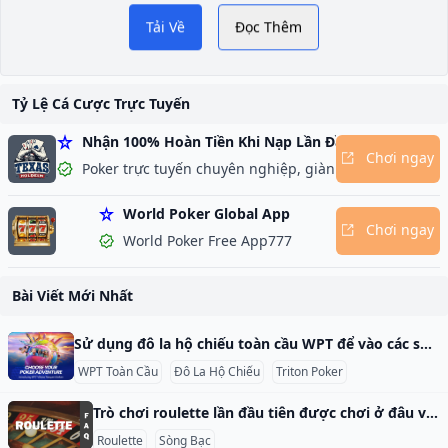
thú vị. Điểm nổi bật sự kiện
ến
 10 trang casino online uy
PLAY
WPT Global cung cấp quyền
Triton.
Tải Về
Đọc Thêm
**Sự đầu tư:**110 CNâ
 nhất Việt Nam 2024: 6686,
truy cập vào các giải đấu vệ
(khoảng 15 đô la Mỹ) **Kết
tinh mua thấp, cho phép
cấu:**Knock Out tiến bộ
 TUYẾN
g88, v9bet, j8, fabet, tk88,
người chơi đủ điều kiện cho
(PKO) **Tốc độ:**HYPER
Tỷ Lệ Cá Cược Trực Tuyến
các sự kiện lớn với tốc độ giá
88, thabet, kubet, 12bet...
TURBO Giải thưởng:¥ 1.
cả phải chăng. Giải đấu vệ
Nhận 100% Hoàn Tiền Khi Nạp Lần Đầu
hà cái uy tín chơi casino
tinh là gì? Một giải đấu vệ
Chơi ngay
Poker trực tuyến chuyên nghiệp, giành giải thưởng h
tinh là một sự kiện đủ điều
đẳng cấp
kiện mà người chơi tham gia
World Poker Global App
để tham gia vào một giải
Chơi ngay
đấu lớn hơn, uy tín hơn.
World Poker Free App777
Bài Viết Mới Nhất
Sử dụng đô la hộ chiếu toàn cầu WPT để vào các sự kiện cổ phần cao của Triton Với số tiền hộ chiếu được cung cấp bởi WPT Global, người chơi hiện có một phương pháp mới thú vị để chuyển từ thế giới chơi trực tuyến sang các sự kiện trực tiếp cao. Chương trình khuyến mãi này cung cấp cho người chơi cơ hội để biến các chiến thắng trực tuyến của họ thành vé tham gia đáng thèm muốn cho một số lễ hội poker trực tiếp tuyệt vời nhất trên toàn cầu, trong số đó: loạt bài Poker Triton.
WPT Toàn Cầu
Đô La Hộ Chiếu
Triton Poker
Trò chơi roulette lần đầu tiên được chơi ở đâu và khi nào? Trò chơi roulette lần đầu tiên được chơi ở đâu và khi nào? Trò chơi mà chúng ta biết ngày nay xuất hiện lần đầu tiên ở Paris vào năm 1796 và nhanh chóng trở nên phổ biến khắp châu Âu, đặc biệt là tại các sòng bạc ở Monte Carlo. Việc Francois và Louis Blanc bổ sung số 0 vào giữa thế kỷ 19 đã giúp tăng tỷ lệ lợi nhuận nhà cái và làm cho trò chơi mang lại nhiều lợi nhuận hơn cho các sòng bạc.
Roulette
Sòng Bạc