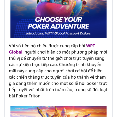
Với số tiền hộ chiếu được cung cấp bởi
WPT
Global
, người chơi hiện có một phương pháp mới
thú vị để chuyển từ thế giới chơi trực tuyến sang
các sự kiện trực tiếp cao. Chương trình khuyến
mãi này cung cấp cho người chơi cơ hội để biến
các chiến thắng trực tuyến của họ thành vé tham
gia đáng thèm muốn cho một số lễ hội poker trực
tiếp tuyệt vời nhất trên toàn cầu, trong số đó: loạt
bài Poker Triton.