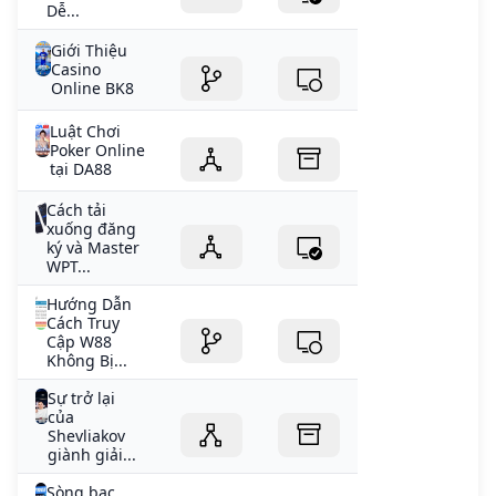
Dễ...
Giới Thiệu
Casino
Online BK8
Luật Chơi
Poker Online
tại DA88
Cách tải
xuống đăng
ký và Master
WPT...
Hướng Dẫn
Cách Truy
Cập W88
Không Bị...
Sự trở lại
của
Shevliakov
giành giải...
Sòng bạc