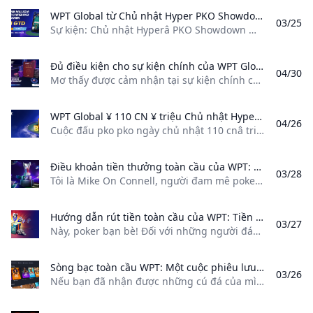
WPT Global từ Chủ nhật Hyper PKO Showdown: Mua thấp phấn khích cao Cuộc thi đấu PKO Chủ nhật là một giải đấu loại trực tiếp tiến bộ có nhịp độ nhanh trên WPT Global với số tiền mua hàng nhỏ (456 đô la) (456 đô la) và một giải thưởng được đảm bảo khổng lồ 1.000.000 (137 nghìn đô la). Nhờ cấu trúc siêu tăng của nó bạn có thể mong đợi hành động không ngừng nghỉ loại trực tiếp nhanh chóng và toàn bộ sự kiện sẽ kết thúc trong khoảng bốn giờ hoàn hảo cho bất cứ ai tìm kiếm một bản sửa lỗi poker vào Chủ nhật ly kỳ mà không cần phải thực hiện cả ngày.
03/25
Sự kiện: Chủ nhật Hyperâ PKO Showdown Mua vào: Â 33 (khoảng 4,56 đô la) Cam kết: ¥ 1.000.000 (trong khu vực $ 137K) Ngày & giờ: 06 tháng 4 lúc 12:00 UTC Loại: Knockout tiến bộ (PKO), Â hông turbo cấu trúc Tại sao lại là Hyperâ? Bởi vì nó đi trong nano giây. Người rèm tăng nhanh, các cầu thủ bị loại nhanh hơn và toàn bộ giải đấu được hoàn thành trong khoảng bốn giờ.
Đủ điều kiện cho sự kiện chính của WPT Global thông qua các vệ tinh mua thấp Tìm hiểu làm thế nào để đảm bảo một chỗ ngồi tại sự kiện chính của WPT Global thông qua các giải đấu vệ tinh giá cả phải chăng bắt đầu từ mức thấp nhất là $ 5.
04/30
Mơ thấy được cảm nhận tại sự kiện chính của WPT toàn cầu có uy tín nhưng lo lắng rằng việc mua vào quá cao? WPT Global cung cấp quyền truy cập vào các giải đấu vệ tinh mua thấp, cho phép người chơi đủ điều kiện cho các sự kiện lớn với tốc độ giá cả phải chăng. Giải đấu vệ tinh là gì? Một giải đấu vệ tinh là một sự kiện đủ điều kiện mà người chơi tham gia để tham gia vào một giải đấu lớn hơn, uy tín hơn.
WPT Global ¥ 110 CN ¥ triệu Chủ nhật Hyper PKO Showdown Trải nghiệm sự hồi hộp của WPT Global ¥ 110 CN ¥ triệu Hyper Hyper PKO Showdown một giải đấu có nhịp độ nhanh với nhóm giải thưởng được đảm bảo ¥ 1.000.000.
04/26
Cuộc đấu pko pko ngày chủ nhật 110 cnâ triệu là một sự bổ sung có chỉ số có chỉ số có chỉ số octan cao cho những người chơi đang tìm kiếm hành động có nhịp độ nhanh và các giải thưởng thú vị. Điểm nổi bật sự kiện **Sự đầu tư:**110 CNâ (khoảng 15 đô la Mỹ) **Kết cấu:**Knock Out tiến bộ (PKO) **Tốc độ:**HYPER TURBO Giải thưởng:¥ 1.
Điều khoản tiền thưởng toàn cầu của WPT: Tiền mặt được thực hiện đơn giản Bài viết này phá vỡ các điều khoản tiền thưởng của WPT Global bằng ngôn ngữ rõ ràng hàng ngày. Nó giải thích làm thế nào để yêu cầu tiền thưởng phù hợp với tiền gửi đầu tiên các yêu cầu đặt cược trò chơi đủ điều kiện giới hạn thời gian và các mẹo để tận dụng tối đa tiền thưởng của bạn giúp bạn tăng cường ngân hàng mà không có bất kỳ pháp lý khó hiểu nào.
03/28
Tôi là Mike On Connell, người đam mê poker đồng nghiệp. Bạn hiện đang tìm kiếm thông qua WPT Global, và không nghi ngờ gì đã nhận thấy có một số ưu đãi khuyến khích khá ngọt ngào để giúp bạn tăng cường ngân hàng của mình. Chúng tôi đã phá vỡ chính xác những gì bạn cần biết về các giao dịch tiền thưởng này - đặc biệt là tiền thưởng cho khoản tiền gửi đầu tiên và làm thế nào để tận dụng tối đa chúng mà không cần phải lội qua một loạt các hợp pháp.
Hướng dẫn rút tiền toàn cầu của WPT: Tiền mặt được thực hiện đơn giản Hướng dẫn này giải thích quá trình rút tiền toàn cầu của WPT bằng tiếng Anh đơn giản đơn giản. Nó bao gồm tất cả mọi thứ từ việc đảm bảo tài khoản của bạn được xác minh chọn phương thức rút tiền phù hợp nhập số tiền của bạn để khắc phục sự cố. Nó được thiết kế để giúp bạn rút tiền thắng nhanh chóng và dễ dàng trong khi thưởng thức trò chơi một cách có trách nhiệm.
03/27
Này, poker bạn bè! Đối với những người đánh cược, những người đã cưỡi sóng toàn cầu WPT và tận hưởng một vài chiến thắng, bạn có thể sẽ tuyệt vọng để rút tiền. Thay vào đó, không cần phải lo lắng, hãy xem hướng dẫn từng bước của chúng tôi về việc rút tiền thắng từ Global WPT một lần và mãi mãi, mà không có bất kỳ biệt ngữ khó hiểu nào.
Sòng bạc toàn cầu WPT: Một cuộc phiêu lưu đầy thú vị Bài viết này cung cấp một cái nhìn chi tiết về phần sòng bạc WPT Global giới thiệu các trò chơi phổ biến như Slots Blackjack Roulette Baccarat Sòng bạc trực tiếp và các trò chơi phụ lấy cảm hứng từ poker. Nó bao gồm cách các trò chơi này hoạt động phạm vi RTP (quay lại) điển hình của họ và cung cấp hướng dẫn bắt đầu thiết lập ngân sách và chơi có trách nhiệm để thưởng thức tối đa.
03/26
Nếu bạn đã nhận được những cú đá của mình với hành động poker của WPT Global, nhưng bạn cảm thấy bạn muốn có nhiều cách để có một vụ nổ (với tiềm năng để có thêm một số tiền mặt) thì sòng bạc toàn cầu WPT có thể nằm ngay trên đường phố của bạn. Đó là một khu vực sòng bạc trực tuyến ẩn trong cùng một ứng dụng (hoặc trang web) nơi bạn chơi các giải đấu poker yêu thích của mình.