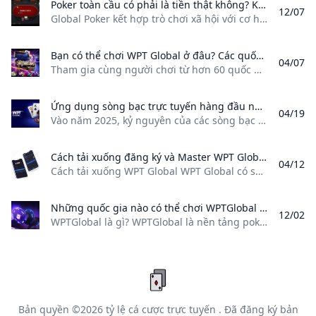
Poker toàn cầu có phải là tiền thật không? Khám phá cách Global Poker cho phép người chơi kiếm được tiền thật thông qua mô hình rút thăm trúng thưởng độc đáo trong khi tuân thủ luật pháp Hoa Kỳ và Canada.
12/07
Global Poker kết hợp trò chơi xã hội với cơ hội kiếm được tiền thật. Mô hình rút thăm trúng thưởng hợp pháp của nó làm cho nó trở thành một nền tảng phổ biến ở Hoa Kỳ và Canada. Tìm hiểu hệ thống tiền tệ của Global Poker Tiền vàng Tiền vàng chỉ nhằm mục đích giải trí và không thể quy đổi thành tiền mặt. Chúng được bao gồm trong các gói mà người chơi có thể mua.
Bạn có thể chơi WPT Global ở đâu? Các quốc gia được hỗ trợ & nổi bật nền tảng Khám phá những quốc gia nào hỗ trợ WPT Global và tìm hiểu về các trò chơi poker và sòng bạc của mình. Khám phá lý do tại sao nó là một tên tuổi hàng đầu trong trò chơi trực tuyến với di sản 20 năm.
04/07
Tham gia cùng người chơi từ hơn 60 quốc gia trên thế giới, WPT Global đã xây dựng một trong những cái tên có uy tín nhất trong trò chơi trực tuyến. Điều này bao gồm: **Bắc Mỹ:**Canada, Hoa Kỳ **Châu Âu:**Vương quốc Anh, Đức, Pháp, Ý, Tây Ban Nha, Hà Lan, Bỉ, Thụy Sĩ, Áo, Ireland, Bồ Đào Nha, Thụy Điển, Na Uy, Đan Mạch, Phần Lan, Ba Lan, Cộng hòa Séc, Hungary, Romania, Bulgaria, Hy Lạp, Cyprus, Thổ Nhĩ Kỳ **Châu Á:**Nhật Bản, Hàn Quốc, Singapore, Hồng Kông, Đài Loan, Ấn Độ, Malaysia, Indonesia, Philippines, Thái Lan, Việt Nam **Châu Đại Dương:**Úc, New Zealand **Mỹ Latinh:**Brazil, Mexico, Argentina, Chile, Colombia, Costa Rica, Panama **Châu Phi & Trung Đông:**Nam Phi, Nigeria, Ai Cập, Các Tiểu vương quốc Ả Rập Thống nhất, Ả Rập Saudi, Israel WPT Global là tất cả về các tùy chọn chơi game ở cốt lõi của nó.
Ứng dụng sòng bạc trực tuyến hàng đầu năm 2025 Khám phá các ứng dụng sòng bạc trực tuyến tốt nhất năm 2025 nêu bật ngày ra mắt quy mô và dịch vụ trò chơi của họ. Khám phá tiền thưởng độc quyền bao gồm mã đặc biệt của WPT Global: WPT777.
04/19
Vào năm 2025, kỷ nguyên của các sòng bạc trực tuyến đã thực sự phát triển rất nhiều, vì sự đa dạng của các sòng bạc trực tuyến là rất ấn tượng. Lưu ý: Bài viết sau đây giới thiệu năm trong số các ứng dụng sòng bạc trực tuyến tốt nhất đã nổi bật trong năm nay hoạt động trên nhiều thiết bị có trò chơi tuyệt vời, tiền thưởng hào phóng và giao diện dễ sử dụng.
Cách tải xuống đăng ký và Master WPT Global: 2025 Guide Ultimate Guide Một hướng dẫn hoàn chỉnh để tải xuống đăng ký và thống trị trên nền tảng Poker toàn cầu của WPT bao gồm 2025 cập nhật về các tính năng thanh toán và các công cụ chiến lược.
04/12
Cách tải xuống WPT Global WPT Global có sẵn trên máy tính để bàn và thiết bị di động: **Máy tính để bàn:**Truy cập trang web chính thức của WPT Global và tải xuống máy khách Bitcoin Poker cho Windows hoặc MacOS. 124. Quá trình cài đặt đủ đơn giản, chỉ cần làm theo lời nhắc để hoàn thành thiết lập. **Điện thoại di động:**iOS (cửa hàng ứng dụng); Android (Google Play).
Những quốc gia nào có thể chơi WPTGlobal vào năm 2024? Tìm hiểu xem quốc gia nào có thể chơi trên WPTGlobal vào năm 2024. Tìm hiểu xem poker trực tuyến có sẵn ở đâu và khu vực nào bị hạn chế.
12/02
WPTGlobal là gì? WPTGlobal là nền tảng poker trực tuyến do World Poker Tour vận hành, mang đến cho người chơi cơ hội cạnh tranh để giành các giải thưởng lớn, bao gồm cả danh hiệu World Poker Tour. Ra mắt vào năm 2022, trang web đã nhanh chóng trở thành điểm đến phổ biến của người chơi poker trực tuyến. Các quốc gia có thể chơi WPTGlobal vào năm 2024 1.
Bản quyền ©2026
tỷ lệ cá cược trực tuyến
. Đã đăng ký bản