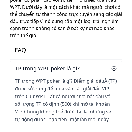
poker cổ phần cao với số tiền hộ chiếu toàn cầu
WPT. Dưới đây là một cách khác mà người chơi có
thể chuyển từ thành công trực tuyến sang các giải
đấu trực tiếp vì nó cung cấp một loại trải nghiệm
cạnh tranh không có sẵn ở bất kỳ nơi nào khác
trên thế giới.
FAQ
TP trong WPT poker là gì?
TP trong WPT poker là gì? Điểm giải đấuÂ (TP)
được sử dụng để mua vào các giải đấu VIP
trên ClubWPT. Tất cả người chơi bắt đầu với
số lượng TP cố định (500) khi mở tài khoản
VIP. Chúng không thể được tải lại nhưng sẽ
tự động được “nạp tiền” một lần mỗi ngày.