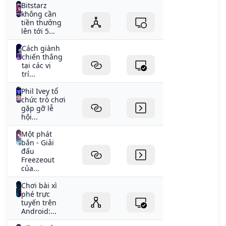
Bitstarz
không cần
tiền thưởng
lên tới 5...
Cách giành
chiến thắng
tại các vị
trí...
Phil Ivey tổ
chức trò chơi
gặp gỡ lễ
hội...
Một phát
bắn - Giải
đấu
Freezeout
của...
Chơi bài xì
phé trực
tuyến trên
Android:...