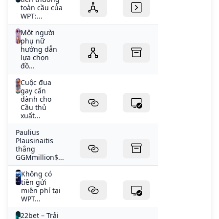
toàn cầu của
WPT:...
Một người
phụ nữ
hướng dẫn
lựa chọn
đồ...
Cuộc đua
gay cấn
dành cho
Cầu thủ
xuất...
Paulius
Plausinaitis
thắng
GGMmillion$...
Không có
tiền gửi
miễn phí tại
WPT...
22bet – Trải