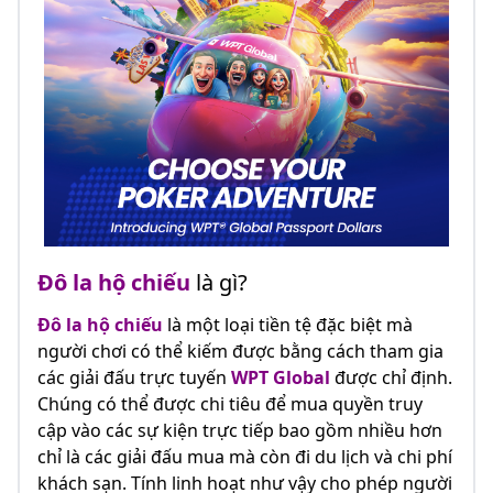
Đô la hộ chiếu
là gì?
Đô la hộ chiếu
là một loại tiền tệ đặc biệt mà
người chơi có thể kiếm được bằng cách tham gia
các giải đấu trực tuyến
WPT Global
được chỉ định.
Chúng có thể được chi tiêu để mua quyền truy
cập vào các sự kiện trực tiếp bao gồm nhiều hơn
chỉ là các giải đấu mua mà còn đi du lịch và chi phí
khách sạn. Tính linh hoạt như vậy cho phép người