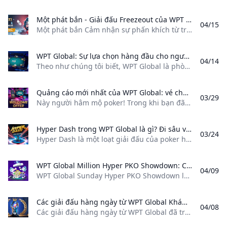
Một phát bắn - Giải đấu Freezeout của WPT Global Tham gia giải đấu đóng băng One Shot của WPT Global. Không nhập lại cổ phần cao sự phấn khích poker thuần túy. Đăng ký và kiểm tra kỹ năng của bạn ngay hôm nay.
04/15
Một phát bắn Cảm nhận sự phấn khích từ trên cao - Giải đấu đóng băng toàn cầu WPT **ĐỌC:**Một phát bắn của WPT Global, The Game: Â Chơi nó ngay bây giờ! Giải đấu đóng băng WPT Global trình bày một định dạng giải đấu độc đáo trong thế giới của poker trực tuyến: The one Shot! Đóng băng. Sự kiện này dành cho người chơi sống vì áp lực và mong muốn poker cổ phần thuần túy.
WPT Global: Sự lựa chọn hàng đầu cho người chơi poker Khám phá lý do tại sao WPT Global được hỗ trợ bởi các đại sứ poker hàng đầu là nền tảng cuối cùng cho những người đam mê poker. Đăng ký với mã WPT777 để nhận tiền thưởng độc quyền
04/14
Theo như chúng tôi biết, WPT Global là phòng duy nhất trên thị trường cung cấp một danh sách các đại sứ đa dạng và rộng rãi như vậy cho các gói giải đấu của họ. Các đại sứ được các nhân cách được đánh giá cao và có kinh nghiệm trong lĩnh vực poker, cho vay ảnh hưởng và uy tín của họ đối với nền tảng. Gặp gỡ các huyền thoại poker cung cấp năng lượng cho WPT Global Cách tốt nhất để mô tả Phil Ivey là bằng cách gọi anh ta là “Tiger Woods of Poker” với mười chiến thắng vòng tay WSOP và một thành viên Poker Hall of Fame.
Quảng cáo mới nhất của WPT Global: vé cho một số tiền chơi bổ sung Bài viết này chi tiết khuyến mãi phần thưởng phù hợp với tiền gửi mới nhất của WPT giải thích cách người chơi mới có thể yêu cầu thêm vé giải đấu và các vòng quay toàn cầu dựa trên số tiền gửi của họ cùng với các điều kiện thưởng như yêu cầu đặt cược giới hạn thời gian và biến thể khu vực.
03/29
Này người hâm mộ poker! Trong khi bạn đã nhận được sự hồi hộp của mình tại các bảng poker toàn cầu của WPT, hành động tiếp tục trên đường chân trời là một chương trình khuyến mãi tiền thưởng mà đóng gói một số cú đấm nghiêm trọng. WPTÂ Global có ưu đãi tiền gửi đầu tiên hào phóng, như được xác nhận trên trang tiền thưởng chính thức của nó (https://wptglobal.
Hyper Dash trong WPT Global là gì? Đi sâu vào hành động poker nhanh chóng ly kỳ! Tìm hiểu tất cả về Hyper Dash-một loạt các giải đấu poker có nhịp độ nhanh hành động trên WPT Global. Hướng dẫn này bao gồm cách nó hoạt động cách tham gia chiến lược chơi trò chơi và các mẹo để quản lý thời gian và ngân hàng của bạn để thành công tối đa.
03/24
Hyper Dash là một loạt giải đấu của poker hành động nhiều hơn, lý tưởng cho những người chơi thích tốc độ nhanh hơn. Thay vì ngồi xung quanh và xem một giải đấu dài diễn ra, những sự kiện này bắt đầu vào thời gian xác định trước mỗi giờ (trong UTC) và kết thúc trong khoảnh khắc. Cách nó hoạt động Thời gian bắt đầu theo lịch trình Mỗi giải đấu bắt đầu vào cùng một giờ ở UTC (0:40, 1:40, 2:40, v.
WPT Global Million Hyper PKO Showdown: Chi tiết & Hướng dẫn sự kiện Khám phá WPT Global Million Sunday Hyper PKO Showdown một sự kiện poker trực tuyến đầy điện khí với một giải thưởng được đảm bảo khổng lồ lối vào dễ dàng và lối chơi ly kỳ. Tìm hiểu cách nhập miễn phí và tại sao WPT Global là một nhà lãnh đạo đáng tin cậy trong trò chơi trực tuyến.
04/09
WPT Global Sunday Hyper PKO Showdown là sự kiện poker trực tuyến điện khí hóa cung cấp cho bạn sự hồi hộp lớn và các khoản thanh toán lớn. Với định dạng bất thường và phí vào cửa thấp, nó đã bắt đầu thu hút người chơi poker quốc tế. Người chơi có thể mong đợi điều gì từ Million Chủ nhật Hyper PKO Showdown? Million Sunday Hyper PKO Showdown là một giải đấu poker loại trực tiếp (PKO) tiến bộ, vì vậy mọi người tham gia đều bắt đầu với giá KO trên Noggin của họ.
Các giải đấu hàng ngày từ WPT Global Khám phá các giải đấu hàng ngày của WPT Global: Các sự kiện hàng ngày các giải thưởng được bảo đảm mua đa dạng và bảo mật mạnh mẽ trong môi trường du lịch poker thế giới đáng tin cậy.
04/08
Các giải đấu hàng ngày từ WPT Global đã trở thành một vật cố định cho người chơi đang tìm kiếm sự cạnh tranh chất lượng, ổn định trong lĩnh vực trực tuyến. Các trò chơi rủi ro cộng với tập trung vào các sự kiện gần hơn đáng kể đến hàng ngày, cho phép người chơi thường xuyên kiểm tra kỹ năng cửa hàng của họ để lấy tiền mặt và giải thưởng.