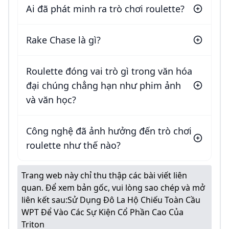
Ai đã phát minh ra trò chơi roulette?
Rake Chase là gì?
Roulette đóng vai trò gì trong văn hóa
đại chúng chẳng hạn như phim ảnh
và văn học?
Công nghệ đã ảnh hưởng đến trò chơi
roulette như thế nào?
Trang web này chỉ thu thập các bài viết liên
quan. Để xem bản gốc, vui lòng sao chép và mở
liên kết sau:
Sử Dụng Đô La Hộ Chiếu Toàn Cầu
WPT Để Vào Các Sự Kiện Cổ Phần Cao Của
Triton