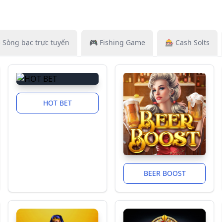

Sòng bạc trực tuyến
🎮
Fishing Game
🎰
Cash Solts
HOT BET
BEER BOOST