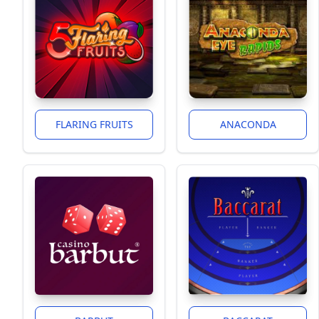
FLARING FRUITS
ANACONDA