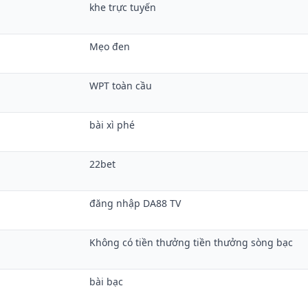
khe trực tuyến
Mẹo đen
WPT toàn cầu
bài xì phé
22bet
đăng nhập DA88 TV
Không có tiền thưởng tiền thưởng sòng bạc
bài bạc