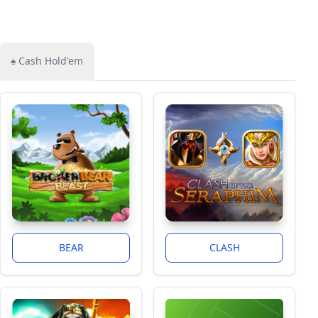
♠️
Cash Hold'em
BEAR
CLASH