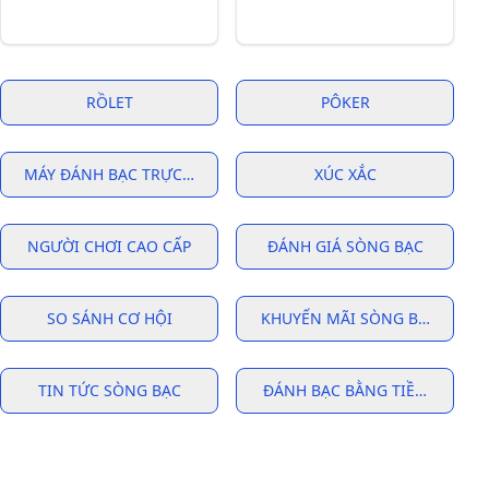
RỒLET
PÔKER
MÁY ĐÁNH BẠC TRỰC TUYẾN
XÚC XẮC
M
NGƯỜI CHƠI CAO CẤP
ĐÁNH GIÁ SÒNG BẠC
SO SÁNH CƠ HỘI
KHUYẾN MÃI SÒNG BẠC
NH
TIN TỨC SÒNG BẠC
ĐÁNH BẠC BẰNG TIỀN THẬT