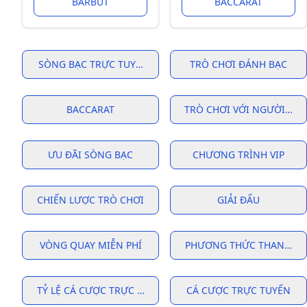
BARBUT
BACCARAT
Tìm
Bắt
hiểu
đầu
thêm
SÒNG BẠC TRỰC TUYẾN
TRÒ CHƠI ĐÁNH BẠC
BACCARAT
TRÒ CHƠI VỚI NGƯỜI CHIA
ƯU ĐÃI SÒNG BẠC
CHƯƠNG TRÌNH VIP
CHIẾN LƯỢC TRÒ CHƠI
GIẢI ĐẤU
VÒNG QUAY MIỄN PHÍ
PHƯƠNG THỨC THANH T
TỶ LỆ CÁ CƯỢC TRỰC TUYẾN
CÁ CƯỢC TRỰC TUYẾN