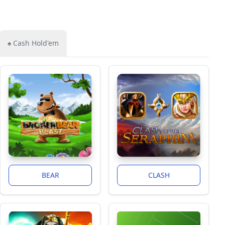
♠️
Cash Hold'em
BEAR
CLASH