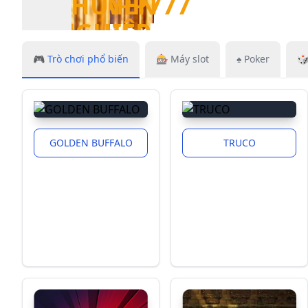
APP777
CHUYÊN
World
NGHIỆP,
Poker
GIÀNH
🎮
Trò chơi phổ biến
🎰
Máy slot
♠️
Poker

Global
GIẢI
App
THƯỞNG
HẤP
Chơi
GOLDEN BUFFALO
TRUCO
Poker
DẪN
Trực
Nhận
Tuyến
100%
và
hoàn
Thắng
Tiền
tiền
Thật.
khi