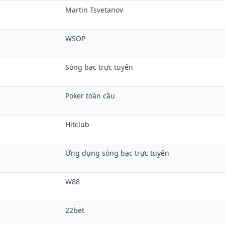
Martin Tsvetanov
WSOP
Sòng bạc trực tuyến
Poker toàn cầu
Hitclub
Ứng dụng sòng bạc trực tuyến
W88
22bet