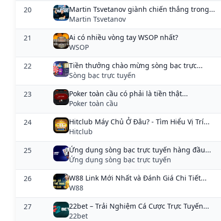
Martin Tsvetanov giành chiến thắng trong...
20
Martin Tsvetanov
Ai có nhiều vòng tay WSOP nhất?
21
WSOP
Tiền thưởng chào mừng sòng bạc trực...
22
Sòng bạc trực tuyến
Poker toàn cầu có phải là tiền thật...
23
Poker toàn cầu
Hitclub Máy Chủ Ở Đâu? - Tìm Hiểu Vị Trí...
24
Hitclub
Ứng dụng sòng bạc trực tuyến hàng đầu...
25
Ứng dụng sòng bạc trực tuyến
W88 Link Mới Nhất và Đánh Giá Chi Tiết...
26
W88
22bet – Trải Nghiệm Cá Cược Trực Tuyến...
27
22bet