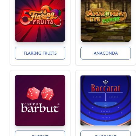
nạp
Tìm
Bắt
lần
hiểu
đầu
thêm
đầu
Giải
FLARING FRUITS
ANACONDA
thưởng
hàng
ngày
đảm
bảo
10,000
USD