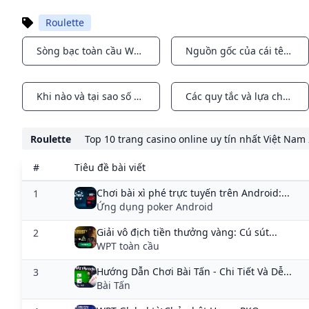
Roulette
Sòng bạc toàn cầu WPT: Một cuộc phiêu lưu đầy thú vị
Nguồn gốc của cái tên Roulette là gì?
Notifications
Notifications
Khi nào và tại sao số 0 kép được thêm vào bánh xe roulette của Mỹ?
Các quy tắc và lựa chọn cá cược ban đầu cho roulette là gì?
Notifications
Notifications
Roulette
Top 10 trang casino online uy tín nhất Việt Nam 20
#
Tiêu đề bài viết
Chơi bài xì phé trực tuyến trên Android:...
1
Ứng dụng poker Android
Giải vô địch tiền thưởng vàng: Cú sút...
2
WPT toàn cầu
Hướng Dẫn Chơi Bài Tấn - Chi Tiết Và Dễ...
3
Bài Tấn