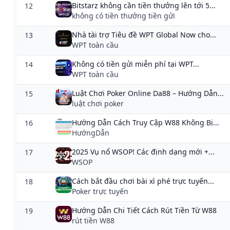
Bitstarz không cần tiền thưởng lên tới 5...
12
không có tiền thưởng tiền gửi
Nhà tài trợ Tiêu đề WPT Global Now cho...
13
WPT toàn cầu
Không có tiền gửi miễn phí tại WPT...
14
WPT toàn cầu
Luật Chơi Poker Online Da88 – Hướng Dẫn...
15
luật chơi poker
Hướng Dẫn Cách Truy Cập W88 Không Bị...
16
HướngDẫn
2025 Vụ nổ WSOP! Các định dạng mới +...
17
WSOP
Cách bắt đầu chơi bài xì phé trực tuyến...
18
Poker trực tuyến
Hướng Dẫn Chi Tiết Cách Rút Tiền Từ W88
19
rút tiền W88