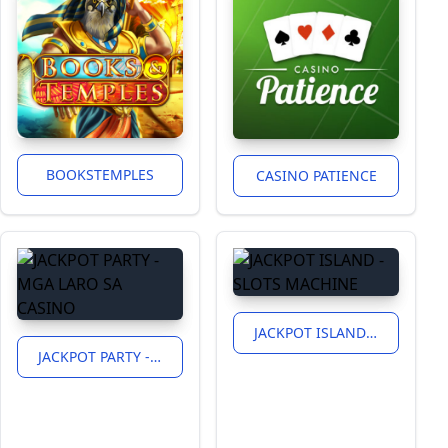
BOOKSTEMPLES
CASINO PATIENCE
JACKPOT ISLAND - SLOTS MACHINE
JACKPOT PARTY - MGA LARO SA CASINO