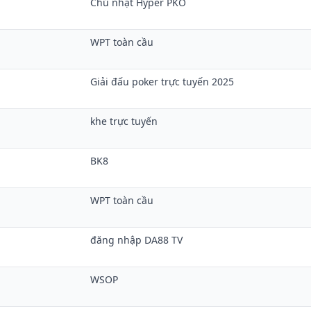
Chủ nhật Hyper PKO
WPT toàn cầu
Giải đấu poker trực tuyến 2025
khe trực tuyến
BK8
WPT toàn cầu
đăng nhập DA88 TV
WSOP