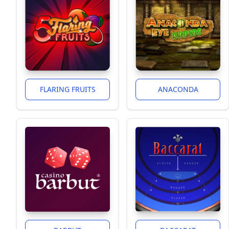
FLARING FRUITS
ANACONDA