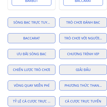
BARBUT
BACCARAT
SÒNG BẠC TRỰC TUYẾN
TRÒ CHƠI ĐÁNH BẠC
BACCARAT
TRÒ CHƠI VỚI NGƯỜI CHIA
ƯU ĐÃI SÒNG BẠC
CHƯƠNG TRÌNH VIP
CHIẾN LƯỢC TRÒ CHƠI
GIẢI ĐẤU
VÒNG QUAY MIỄN PHÍ
PHƯƠNG THỨC THANH T
TỶ LỆ CÁ CƯỢC TRỰC TUYẾN
CÁ CƯỢC TRỰC TUYẾN