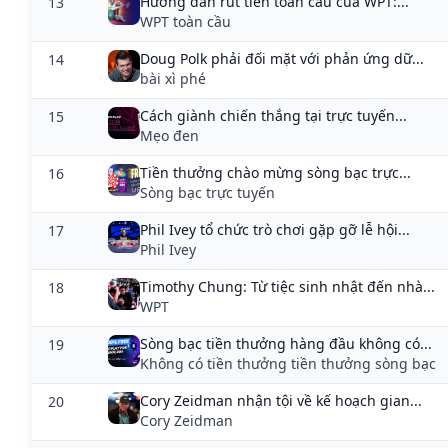
Hướng dẫn rút tiền toàn cầu của WPT:...
13
WPT toàn cầu
Doug Polk phải đối mặt với phản ứng dữ...
14
bài xì phé
Cách giành chiến thắng tại trực tuyến...
15
Mẹo đen
Tiền thưởng chào mừng sòng bạc trực...
16
Sòng bạc trực tuyến
Phil Ivey tổ chức trò chơi gặp gỡ lễ hội...
17
Phil Ivey
Timothy Chung: Từ tiệc sinh nhật đến nhà...
18
WPT
Sòng bạc tiền thưởng hàng đầu không có...
19
Không có tiền thưởng tiền thưởng sòng bạc
Cory Zeidman nhận tội về kế hoạch gian...
20
Cory Zeidman