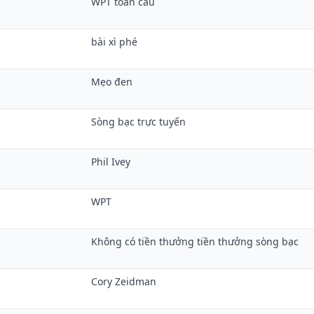
WPT toàn cầu
bài xì phé
Mẹo đen
Sòng bạc trực tuyến
Phil Ivey
WPT
Không có tiền thưởng tiền thưởng sòng bạc
Cory Zeidman