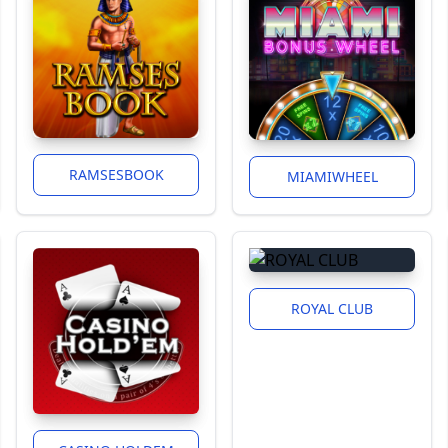
RAMSESBOOK
MIAMIWHEEL
ROYAL CLUB