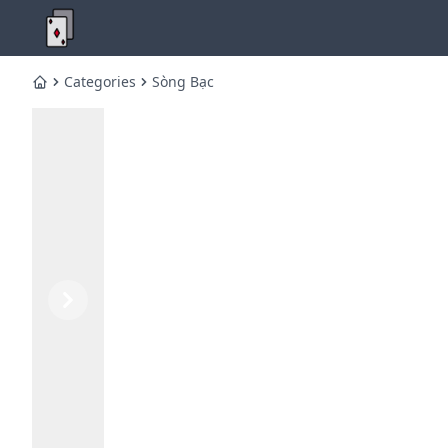
Categories
Sòng Bạc
Home
Previous
Next