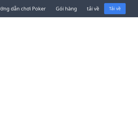
ớng dẫn chơi Poker
Gói hàng
tải về
Tải về