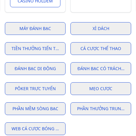
CASINO HOLDEM
MÁY ĐÁNH BẠC
XÌ DÁCH
 BÀI TRỰC TIẾP
TIỀN THƯỞNG TIẾN TRIỂN
CÁ CƯỢC THỂ THAO
ĐÁNH BẠC DI ĐỘNG
ĐÁNH BẠC CÓ TRÁCH NHIỆ
PÔKER TRỰC TUYẾN
MẸO CƯỢC
OÁN
PHẦN MỀM SÒNG BẠC
PHẦN THƯỞNG TRUNG THÀ
WEB CÁ CƯỢC BÓNG ĐÁ TRỰC TUYẾN