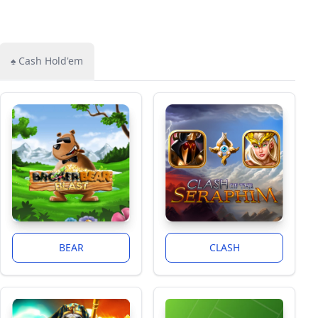
♠️
Cash Hold'em
BEAR
CLASH