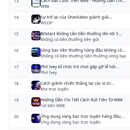
Cách Đặt Cược Trên W88 - Hướng Dẫn Chi...
13
W88
Sự trở lại của Shevliakov giành giải...
14
WSOP
Bitstarz không cần tiền thưởng lên tới 5...
15
không có tiền thưởng tiền gửi
Sòng bạc tiền thưởng hàng đầu không có...
16
Không có tiền thưởng tiền thưởng sòng bạc
Phil Ivey tổ chức trò chơi gặp gỡ lễ hội...
17
Phil Ivey
Cách giành chiến thắng tại các vị trí...
18
khe trực tuyến
Hướng Dẫn Chi Tiết Cách Rút Tiền Từ W88
19
rút tiền W88
Ứng dụng sòng bạc trực tuyến hàng đầu...
20
Ứng dụng sòng bạc trực tuyến