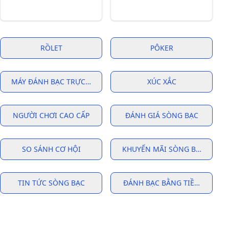
RỒLET
PÔKER
MÁY ĐÁNH BẠC TRỰC TUYẾN
XÚC XẮC
M
NGƯỜI CHƠI CAO CẤP
ĐÁNH GIÁ SÒNG BẠC
SO SÁNH CƠ HỘI
KHUYẾN MÃI SÒNG BẠC
NH
TIN TỨC SÒNG BẠC
ĐÁNH BẠC BẰNG TIỀN THẬT