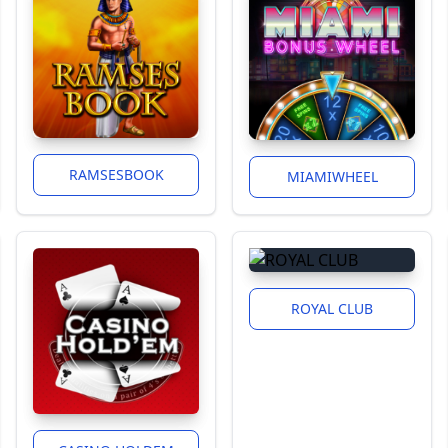
RAMSESBOOK
MIAMIWHEEL
ROYAL CLUB