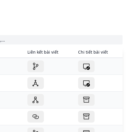
...
Liên kết bài viết
Chi tiết bài viết