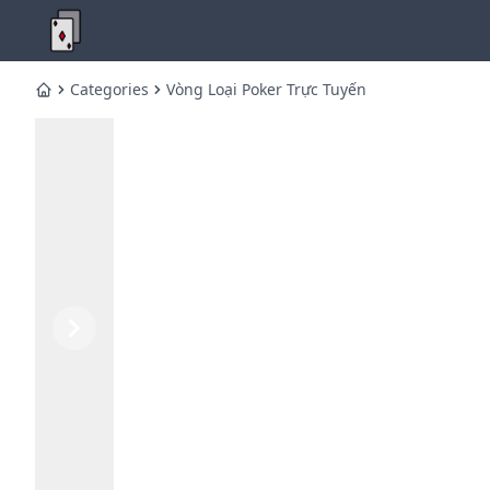
Categories
Vòng Loại Poker Trực Tuyến
Home
Previous
Next