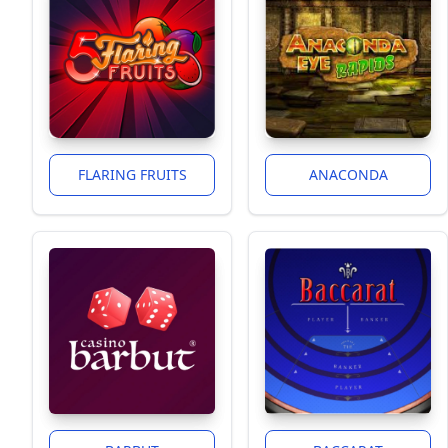
FLARING FRUITS
ANACONDA