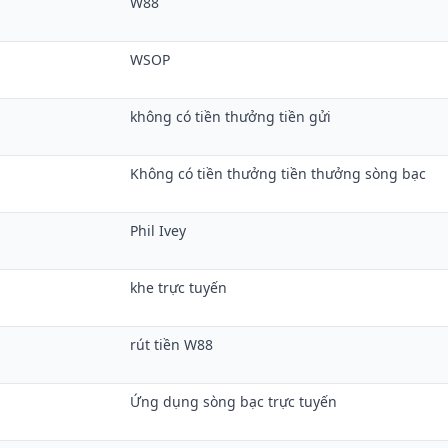
W88
WSOP
không có tiền thưởng tiền gửi
Không có tiền thưởng tiền thưởng sòng bạc
Phil Ivey
khe trực tuyến
rút tiền W88
Ứng dụng sòng bạc trực tuyến