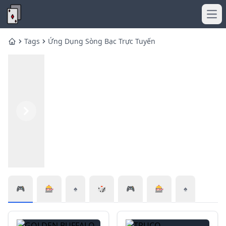
Ope
Tags
Ứng Dụng Sòng Bạc Trực Tuyến
Home
Previous
Next
🎮
🎰
♠️
🎲
🎮
🎰
♠️