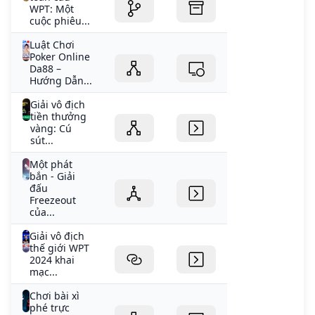
WPT: Một
cuộc phiêu...
Luật Chơi
Poker Online
Da88 –
Hướng Dẫn...
Giải vô địch
tiền thưởng
vàng: Cú
sút...
Một phát
bắn - Giải
đấu
Freezeout
của...
Giải vô địch
thế giới WPT
2024 khai
mạc...
Chơi bài xì
phé trực