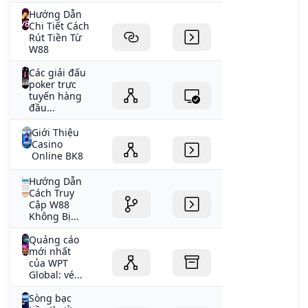
Hướng Dẫn
Chi Tiết Cách
Rút Tiền Từ
W88
Các giải đấu
poker trực
tuyến hàng
đầu...
Giới Thiệu
Casino
Online BK8
Hướng Dẫn
Cách Truy
Cập W88
Không Bị...
Quảng cáo
mới nhất
của WPT
Global: vé...
Sòng bạc