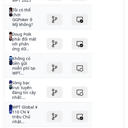
WPT 2025
Tôi có thể
chơi
GGPoker ở
Mỹ không?
Doug Polk
phải đối mặt
với phản
ứng dữ...
Không có
tiền gửi
miễn phí tại
WPT...
Sòng bạc
trực tuyến
đáng tin cậy
nhất:...
WPT Global ¥
110 CN ¥
triệu Chủ
nhật...