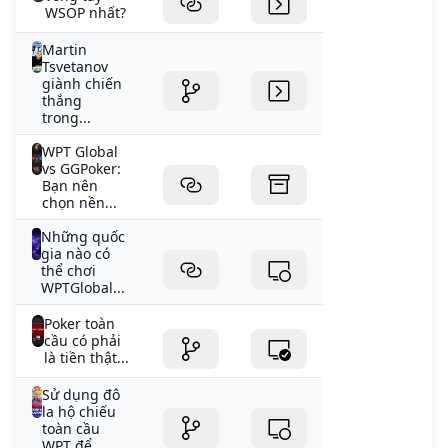
WSOP nhất?
Martin
Tsvetanov
giành chiến
thắng
trong...
WPT Global
vs GGPoker:
Bạn nên
chọn nền...
Những quốc
gia nào có
thể chơi
WPTGlobal...
Poker toàn
cầu có phải
là tiền thật...
Sử dụng đô
la hộ chiếu
toàn cầu
WPT để...