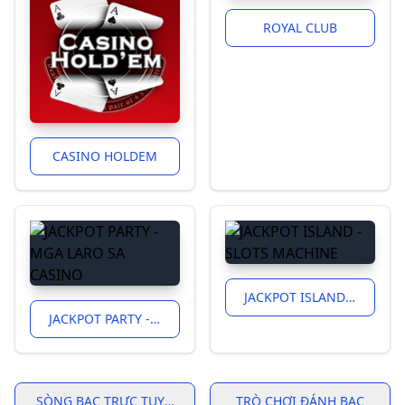
ROYAL CLUB
CASINO HOLDEM
JACKPOT ISLAND - SLOTS MACHINE
JACKPOT PARTY - MGA LARO SA CASINO
SÒNG BẠC TRỰC TUYẾN
TRÒ CHƠI ĐÁNH BẠC