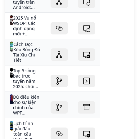
tuyến trên
Android:...
2025 Vụ nổ
WSOP! Các
định dạng
mới +...
Cách Đọc
Kèo Bóng Đá
Tài Xỉu Chi
Tiết
Top 5 sòng
bạc trực
tuyến năm
2025: chơi...
Đủ điều kiện
cho sự kiện
chính của
WPT...
Lịch trình
giải đấu
toàn cầu