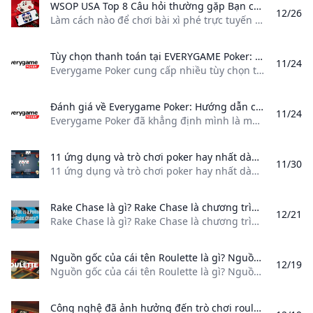
WSOP USA Top 8 Câu hỏi thường gặp Bạn có thể chơi bài xì phé trực tuyến tại Hoa Kỳ thông qua WSOP.com trang web này là hợp pháp ở Nevada New Jersey Michigan và Pennsylvania.
12/26
Làm cách nào để chơi bài xì phé trực tuyến trên WSOP? Bạn có thể chơi bài xì phé trực tuyến tại Hoa Kỳ thông qua trang web này là hợp pháp ở Nevada, New Jersey, Michigan và Pennsylvania. Có phải là hợp pháp ở Mỹ không? Có. Ở mỗi tiểu bang, nó có giấy phép thích hợp để vận hành poker trực tuyến tiền thật từ ban quản lý của tiểu bang và phải tuân theo các quy tắc và quy định nghiêm ngặt.
Tùy chọn thanh toán tại EVERYGAME Poker: Giao dịch nhanh chóng và dễ dàng Khám phá các tùy chọn thanh toán đa dạng có sẵn tại MỌI TRÒ CHƠI Poker để gửi và rút tiền liền mạch. MỌI TRÒ CHƠI Mã thưởng Poker WPT123
11/24
Everygame Poker cung cấp nhiều tùy chọn thanh toán toàn diện để tạo điều kiện cho người chơi gửi và rút tiền dễ dàng. Cho dù bạn thích phương thức ngân hàng truyền thống hay Ví điện tử và tiền điện tử hiện đại, Everygame đều có thể đáp ứng nhu cầu của bạn. Phương thức thanh toán có sẵn Tại EVERYGAME Poker, bạn có thể chọn từ một số phương thức thanh toán phổ biến để nạp tiền vào tài khoản của mình:
Đánh giá về Everygame Poker: Hướng dẫn chơi Poker trực tuyến của bạn Xem lại Everygame Poker các tính năng chương trình khuyến mãi và cách tối đa hóa số tiền thắng của bạn. Sử dụng mã thưởng WPT123
11/24
Everygame Poker đã khẳng định mình là một người chơi nổi bật trong thế giới poker trực tuyến kể từ khi thành lập vào năm 1996. Được biết đến với nền tảng thân thiện với người dùng và nhiều trò chơi khác nhau, Everygame mang đến cho người chơi trải nghiệm poker thú vị. Bài đánh giá này khám phá các tính năng, chương trình khuyến mãi và tùy chọn chơi trò chơi có sẵn tại Everygame Poker.
11 ứng dụng và trò chơi poker hay nhất dành cho Android Ứng dụng WPT Global Governor of Poker 3 và ứng dụng Poker khác đã xuất hiện từ lâu và vẫn là một trong những trò chơi bài phổ biến nhất thế giới. Hãy cùng xem các ứng dụng và trò chơi poker hay nhất dành cho Android!
11/30
11 ứng dụng và trò chơi poker hay nhất dành cho Android Poker đã xuất hiện từ lâu và vẫn là một trong những trò chơi bài phổ biến nhất thế giới. Hãy cùng xem các ứng dụng và trò chơi poker hay nhất dành cho Android! Poker là một trong những trò chơi bài phổ biến nhất trên thế giới. Có nhiều biến thể và dễ chơi; chỉ cần đặt cược một vài đô la và thử vận ​​​​may của bạn.
Rake Chase là gì? Rake Chase là chương trình khuyến mãi poker khuyến khích người chơi cào nhiều hơn và thưởng cho họ một cách hậu hĩnh vì điều đó.
12/21
Rake Chase là gì? Rake Chase là chương trình khuyến mãi poker nhằm khuyến khích người chơi cào nhiều hơn và thưởng cho họ một cách hậu hĩnh vì điều đó. Ngược lại với cuộc đua cào, bạn không cạnh tranh với những người chơi khác mà thay vào đó bạn theo đuổi các mục tiêu cá nhân của riêng mình. Để đạt được số điểm mục tiêu, bạn cần chơi một số ván bài poker hoặc giải đấu nhất định bằng tiền thật.
Nguồn gốc của cái tên Roulette là gì? Nguồn gốc của cái tên “roulette” là tiếng Pháp và nó có nghĩa là “bánh xe nhỏ”. Cái tên này bắt nguồn từ thực tế là trò chơi được chơi trên một bánh xe nhỏ quay xung quanh người chơi đặt cược vào vị trí quả bóng sẽ rơi xuống. Từ “roulette” lần đầu tiên được sử dụng trong bối cảnh hiện tại vào thế kỷ 18 mặc dù bản thân trò chơi này đã có từ rất lâu trước đó.
12/19
Nguồn gốc của cái tên Roulette là gì? Nguồn gốc của cái tên ârouletteâ là tiếng Pháp và nó có nghĩa là “bánh xe nhỏ”. Cái tên này bắt nguồn từ thực tế là trò chơi được chơi trên một bánh xe nhỏ quay xung quanh, người chơi đặt cược vào vị trí quả bóng sẽ rơi xuống. Từ ârouletteâ lần đầu tiên được sử dụng trong bối cảnh hiện tại của nó vào thế kỷ 18, mặc dù bản thân trò chơi này đã xuất hiện sớm hơn nhiều.
Công nghệ đã ảnh hưởng đến trò chơi roulette như thế nào? Một trong những tiến bộ công nghệ quan trọng nhất trong trò chơi roulette là sự ra đời của các bàn roulette điện tử. Các bàn này có màn hình kỹ thuật số mô phỏng chuyển động quay của bánh xe roulette và người chơi có thể đặt cược trên giao diện màn hình cảm ứng. Điều này cho phép chơi trò chơi nhanh hơn vì bánh xe có thể quay thường xuyên hơn so với bàn roulette truyền thống.