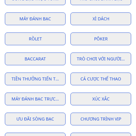
MÁY ĐÁNH BẠC
XÌ DÁCH
RỒLET
PÔKER
BACCARAT
TRÒ CHƠI VỚI NGƯỜI CHIA B
TIỀN THƯỞNG TIẾN TRIỂN
CÁ CƯỢC THỂ THAO
MÁY ĐÁNH BẠC TRỰC TUYẾN
XÚC XẮC
ƯU ĐÃI SÒNG BẠC
CHƯƠNG TRÌNH VIP