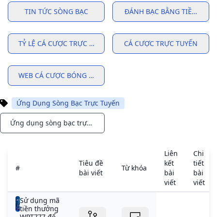
TIN TỨC SÒNG BẠC
ĐÁNH BẠC BẰNG TIỀN THẬT
TỶ LỆ CÁ CƯỢC TRỰC TUYẾN
CÁ CƯỢC TRỰC TUYẾN
WEB CÁ CƯỢC BÓNG ĐÁ TRỰC TUYẾN
Ứng Dụng Sòng Bạc Trực Tuyến
Ứng dụng sòng bạc trực tuyến hàng đầu năm 2025
Notifications
Liên
Chi
Tiêu đề
kết
tiết
#
Từ khóa
bài viết
bài
bài
viết
viết
Sử dụng mã
tiền thưởng
WPT777 để