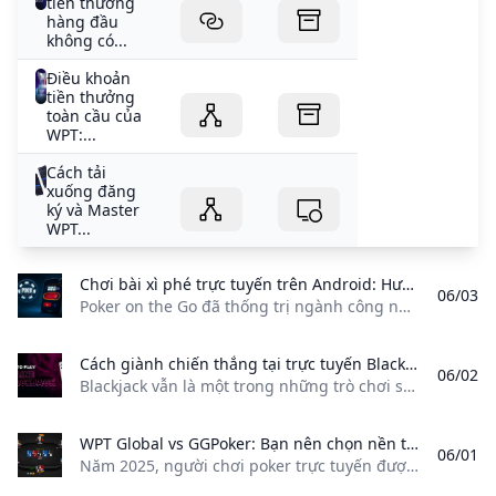
tiền thưởng
hàng đầu
không có...
Điều khoản
tiền thưởng
toàn cầu của
WPT:...
Cách tải
xuống đăng
ký và Master
WPT...
Chơi bài xì phé trực tuyến trên Android: Hướng dẫn năm 2025 Bạn muốn chơi bài xì phé trực tuyến trên điện thoại hoặc máy tính bảng Android của bạn? Dưới đây là hướng dẫn năm 2025 cho các ứng dụng tính năng tốt nhất và cách WPT Global giúp poker di động dễ dàng và an toàn.
06/03
Poker on the Go đã thống trị ngành công nghiệp chơi game trực tuyến, và chưa bao giờ có nhiều người chơi thưởng thức poker trực tuyến trên thiết bị Android vào năm 2025. Miễn là bạn có điện thoại thông minh và một ứng dụng an toàn, bạn có thể chơi các trò chơi poker tiền thực từ bất cứ nơi nào-đó là một chiếc CAFÃ © hoặc giường của riêng bạn.
Cách giành chiến thắng tại trực tuyến Blackjack: Chiến lược cho năm 2025 Khám phá cách giành chiến thắng tại Blackjack trực tuyến vào năm 2025 với các chiến lược thiết yếu mẹo và một nền tảng đáng tin cậy. Tìm hiểu lý do tại sao WPT Global là lựa chọn hàng đầu cho Blackjack tiền thật.
06/02
Blackjack vẫn là một trong những trò chơi sòng bạc trực tuyến được ưa chuộng nhất năm 2025. Nó có lợi thế nhà thấp, và, với sự pha trộn giữa kỹ năng và may mắn, nó mang đến cho người chơi cơ hội đánh bại các đại lý với các quyết định tốt. Nhưng làm thế nào bạn có thể nghiêng tỷ lệ cược có lợi cho bạn? Bài viết này sẽ hướng dẫn bạn qua những gì bạn cần biết để giành chiến thắng, bao gồm lý do tại sao điều quan trọng là chơi tại một trang web có uy tín, chẳng hạn như WPT Global.
WPT Global vs GGPoker: Bạn nên chọn nền tảng poker nào vào năm 2025? So sánh WPT Global và GGPoker vào năm 2025: Khám phá sự khác biệt về tiền thưởng phần mềm dịch vụ giải đấu và nhiều hơn nữa để quyết định trang web poker nào là tốt nhất cho bạn.
06/01
Năm 2025, người chơi poker trực tuyến được tha hồ lựa chọn. Trong số những cái tên được nói đến nhiều nhất trong trò chơi làWPT toàn cầuVàGGPOKERHai nền tảng cung cấp trải nghiệm poker trực tuyến đẳng cấp thế giới. Nhưng cái nào phù hợp với bạn? Sự cố này so sánh các tính năng cốt lõi của họ, trải nghiệm người chơi và giá trị, giúp bạn đưa ra quyết định sáng suốt nhất.