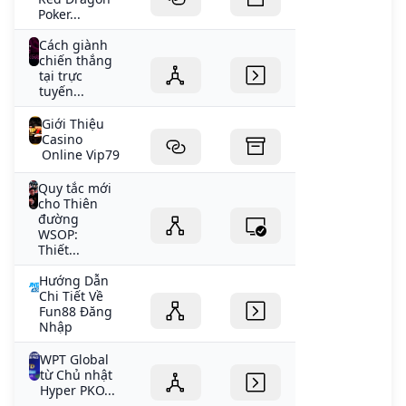
Poker...
Cách giành
chiến thắng
tại trực
tuyến...
Giới Thiệu
Casino
Online Vip79
Quy tắc mới
cho Thiên
đường
WSOP:
Thiết...
Hướng Dẫn
Chi Tiết Về
Fun88 Đăng
Nhập
WPT Global
từ Chủ nhật
Hyper PKO...