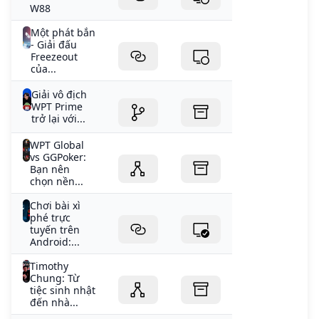
W88
Một phát bắn
- Giải đấu
Freezeout
của...
Giải vô địch
WPT Prime
trở lại với...
WPT Global
vs GGPoker:
Bạn nên
chọn nền...
Chơi bài xì
phé trực
tuyến trên
Android:...
Timothy
Chung: Từ
tiệc sinh nhật
đến nhà...