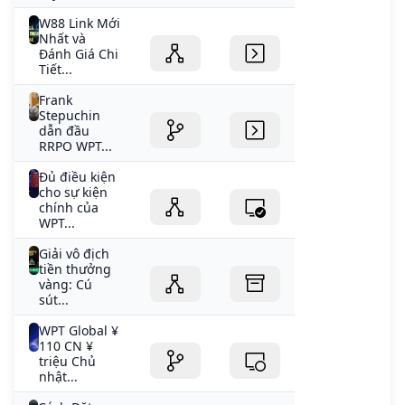
W88 Link Mới
Nhất và
Đánh Giá Chi
Tiết...
Frank
Stepuchin
dẫn đầu
RRPO WPT...
Đủ điều kiện
cho sự kiện
chính của
WPT...
Giải vô địch
tiền thưởng
vàng: Cú
sút...
WPT Global ¥
110 CN ¥
triệu Chủ
nhật...