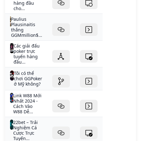
hàng đầu
cho...
Paulius
Plausinaitis
thắng
GGMmillion$...
Các giải đấu
poker trực
tuyến hàng
đầu...
Tôi có thể
chơi GGPoker
ở Mỹ không?
Link W88 Mới
Nhất 2024 -
Cách Vào
W88 Dễ...
22bet – Trải
Nghiệm Cá
Cược Trực
Tuyến...