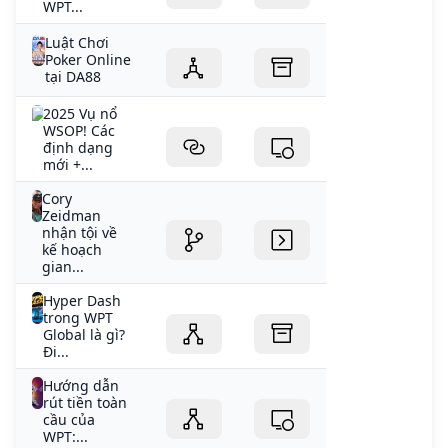
WPT...
Luật Chơi
Poker Online
tại DA88
2025 Vụ nổ
WSOP! Các
định dạng
mới +...
Cory
Zeidman
nhận tội về
kế hoạch
gian...
Hyper Dash
trong WPT
Global là gì?
Đi...
Hướng dẫn
rút tiền toàn
cầu của
WPT:...