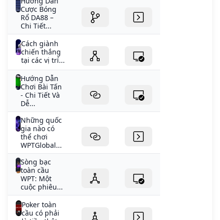
Hướng Dẫn
Cược Bóng
Rổ DA88 –
Chi Tiết...
Cách giành
chiến thắng
tại các vị trí...
Hướng Dẫn
Chơi Bài Tấn
- Chi Tiết Và
Dễ...
Những quốc
gia nào có
thể chơi
WPTGlobal...
Sòng bạc
toàn cầu
WPT: Một
cuộc phiêu...
Poker toàn
cầu có phải