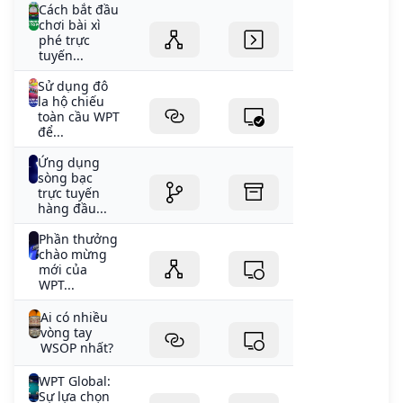
Cách bắt đầu
chơi bài xì
phé trực
tuyến...
Sử dụng đô
la hộ chiếu
toàn cầu WPT
để...
Ứng dụng
sòng bạc
trực tuyến
hàng đầu...
Phần thưởng
chào mừng
mới của
WPT...
Ai có nhiều
vòng tay
WSOP nhất?
WPT Global:
Sự lựa chọn