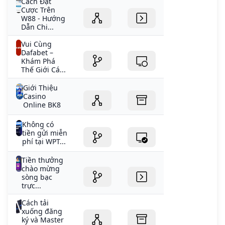
Cách Đặt
Cược Trên
W88 - Hướng
Dẫn Chi...
Vui Cùng
Dafabet –
Khám Phá
Thế Giới Cá...
Giới Thiệu
Casino
Online BK8
Không có
tiền gửi miễn
phí tại WPT...
Tiền thưởng
chào mừng
sòng bạc
trực...
Cách tải
xuống đăng
ký và Master