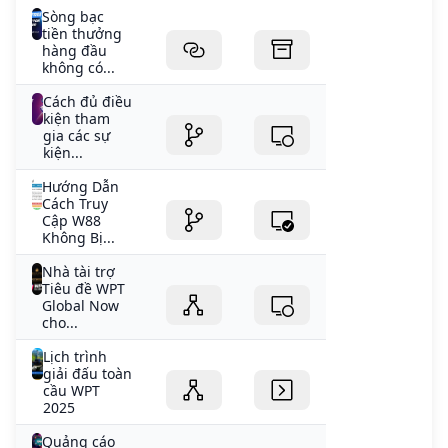
Sòng bạc
tiền thưởng
hàng đầu
không có...
Cách đủ điều
kiện tham
gia các sự
kiện...
Hướng Dẫn
Cách Truy
Cập W88
Không Bị...
Nhà tài trợ
Tiêu đề WPT
Global Now
cho...
Lịch trình
giải đấu toàn
cầu WPT
2025
Quảng cáo