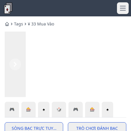
Ope
Tags
¥ 33 Mua Vào
Home
Previous
Next
🎮
🎰
♠️
🎲
🎮
🎰
♠️
SÒNG BẠC TRỰC TUYẾN
TRÒ CHƠI ĐÁNH BẠC