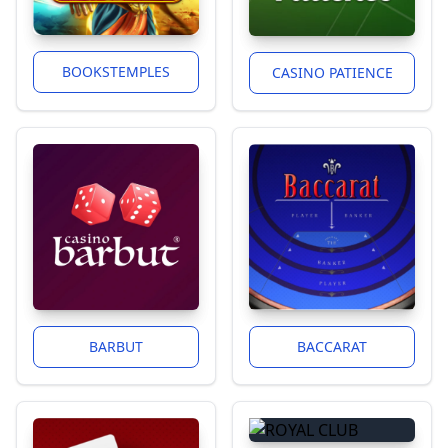
BOOKSTEMPLES
CASINO PATIENCE
BARBUT
BACCARAT