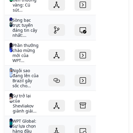
vàng: Cú
sút...
Sòng bạc
trực tuyến
đáng tin cậy
nhất:...
Phần thưởng
chào mừng
mới của
WPT...
Ngôi sao
đang lên của
Brazil gây
sốc cho...
Sự trở lại
của
Shevliakov
giành giải...
WPT Global:
Sự lựa chọn
hàng đầu