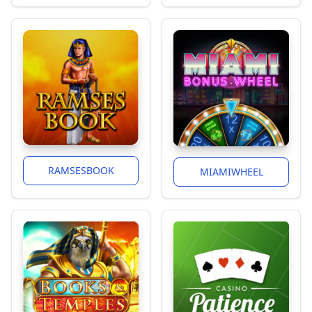
RAMSESBOOK
MIAMIWHEEL