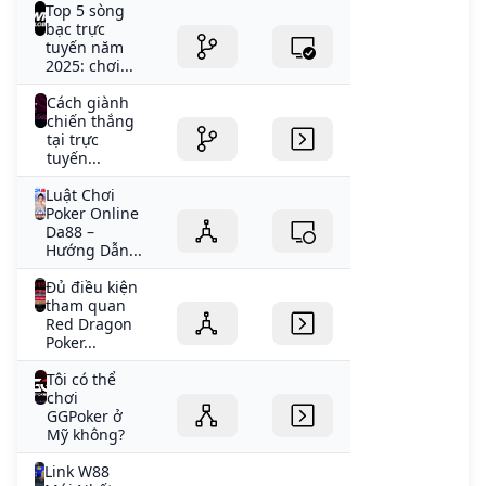
Top 5 sòng
bạc trực
tuyến năm
2025: chơi...
Cách giành
chiến thắng
tại trực
tuyến...
Luật Chơi
Poker Online
Da88 –
Hướng Dẫn...
Đủ điều kiện
tham quan
Red Dragon
Poker...
Tôi có thể
chơi
GGPoker ở
Mỹ không?
Link W88