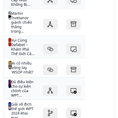
Không Bị...
Martin
Tsvetanov
giành chiến
thắng
trong...
Vui Cùng
Dafabet –
Khám Phá
Thế Giới Cá...
Ai có nhiều
vòng tay
WSOP nhất?
Đủ điều kiện
cho sự kiện
chính của
WPT...
Giải vô địch
thế giới WPT
2024 khai
mạc...