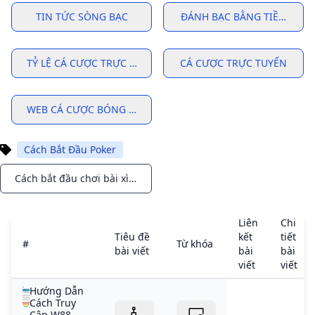
TIN TỨC SÒNG BẠC
ĐÁNH BẠC BẰNG TIỀN THẬT
TỶ LỆ CÁ CƯỢC TRỰC TUYẾN
CÁ CƯỢC TRỰC TUYẾN
WEB CÁ CƯỢC BÓNG ĐÁ TRỰC TUYẾN
Cách Bắt Đầu Poker
Cách bắt đầu chơi bài xì phé trực tuyến vào năm 2025: Hướng dẫn dành cho người mới bắt đầu
Notifications
Liên
Chi
Tiêu đề
kết
tiết
#
Từ khóa
bài viết
bài
bài
viết
viết
Hướng Dẫn
Cách Truy
Cập W88