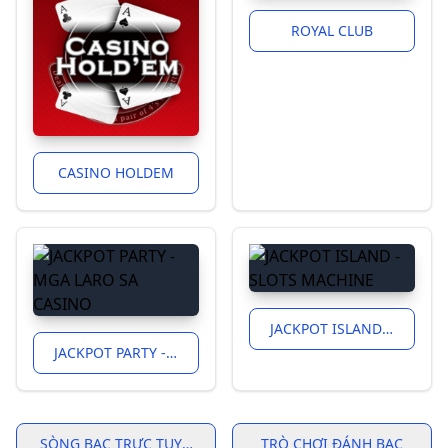
ROYAL CLUB
CASINO HOLDEM
JACKPOT ISLAND - SLOTS MACHINE
JACKPOT PARTY - MGA LARO SA CASINO
SÒNG BẠC TRỰC TUYẾN
TRÒ CHƠI ĐÁNH BẠC