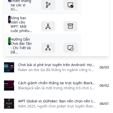
chiến thắng
tại các vị
trí...
Sòng bạc
toàn cầu
WPT: Một
cuộc phiêu...
Hướng Dẫn
Chơi Bài Tấn
- Chi Tiết Và
Dễ...
Chơi bài xì phé trực tuyến trên Android: Hướng dẫn năm 2025 Bạn muốn chơi bài xì phé trực tuyến trên điện thoại hoặc máy tính bảng Android của bạn? Dưới đây là hướng dẫn năm 2025 cho các ứng dụng tính năng tốt nhất và cách WPT Global giúp poker di động dễ dàng và an toàn.
06/03
Poker on the Go đã thống trị ngành công nghiệp chơi game trực tuyến, và chưa bao giờ có nhiều người chơi thưởng thức poker trực tuyến trên thiết bị Android vào năm 2025. Miễn là bạn có điện thoại thông minh và một ứng dụng an toàn, bạn có thể chơi các trò chơi poker tiền thực từ bất cứ nơi nào-đó là một chiếc CAFÃ © hoặc giường của riêng bạn.
Cách giành chiến thắng tại trực tuyến Blackjack: Chiến lược cho năm 2025 Khám phá cách giành chiến thắng tại Blackjack trực tuyến vào năm 2025 với các chiến lược thiết yếu mẹo và một nền tảng đáng tin cậy. Tìm hiểu lý do tại sao WPT Global là lựa chọn hàng đầu cho Blackjack tiền thật.
06/02
Blackjack vẫn là một trong những trò chơi sòng bạc trực tuyến được ưa chuộng nhất năm 2025. Nó có lợi thế nhà thấp, và, với sự pha trộn giữa kỹ năng và may mắn, nó mang đến cho người chơi cơ hội đánh bại các đại lý với các quyết định tốt. Nhưng làm thế nào bạn có thể nghiêng tỷ lệ cược có lợi cho bạn? Bài viết này sẽ hướng dẫn bạn qua những gì bạn cần biết để giành chiến thắng, bao gồm lý do tại sao điều quan trọng là chơi tại một trang web có uy tín, chẳng hạn như WPT Global.
WPT Global vs GGPoker: Bạn nên chọn nền tảng poker nào vào năm 2025? So sánh WPT Global và GGPoker vào năm 2025: Khám phá sự khác biệt về tiền thưởng phần mềm dịch vụ giải đấu và nhiều hơn nữa để quyết định trang web poker nào là tốt nhất cho bạn.
06/01
Năm 2025, người chơi poker trực tuyến được tha hồ lựa chọn. Trong số những cái tên được nói đến nhiều nhất trong trò chơi làWPT toàn cầuVàGGPOKERHai nền tảng cung cấp trải nghiệm poker trực tuyến đẳng cấp thế giới. Nhưng cái nào phù hợp với bạn? Sự cố này so sánh các tính năng cốt lõi của họ, trải nghiệm người chơi và giá trị, giúp bạn đưa ra quyết định sáng suốt nhất.