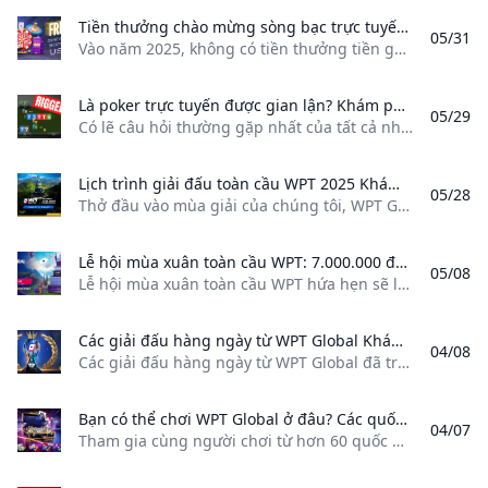
Tiền thưởng chào mừng sòng bạc trực tuyến không có tiền gửi 2025 Khám phá phần thưởng chào mừng sòng bạc trực tuyến hàng đầu mà không cần đặt cọc vào năm 2025. Khám phá các ưu đãi mới nhất của WPT Global và bắt đầu chơi ngay hôm nay.
05/31
Vào năm 2025, không có tiền thưởng tiền gửi vẫn là một trong những phương pháp tốt nhất mà sòng bạc trực tuyến sử dụng để thu hút người chơi mới. Đây là những ưu đãi không có rủi ro mà nhiều người chơi có thể tận dụng lợi thế hoàn hảo cho những người muốn học các sợi dây và không muốn tự mất tiền. Không có tiền thưởng chào mừng tiền gửi là gì?
Là poker trực tuyến được gian lận? Khám phá sự thật đằng sau câu hỏi: Poker trực tuyến có bị gian lận không? Tìm hiểu cách WPT toàn cầu đảm bảo sự công bằng an toàn và minh bạch vào năm 2025.
05/29
Có lẽ câu hỏi thường gặp nhất của tất cả những người chơi mới để chơi bài xì phé trực tuyến là:Â là poker trực tuyến được gian lận? ÂKhi có tiền thật bị đe dọa, việc tự hỏi liệu các trò chơi có công bằng không. Câu trả lời ngắn gọn?Các trang web poker trực tuyến hợp pháp không được gian lận. Nhưng bạn phải chọn đúng trang web.
Lịch trình giải đấu toàn cầu WPT 2025 Khám phá lịch trình giải đấu toàn cầu WPT mới nhất bao gồm WPT Slovakia WPT Prime Đài Loan và Lễ hội Mùa hè Montreal. Tìm hiểu làm thế nào để đủ điều kiện thông qua các vệ tinh trực tuyến.
05/28
Thở đầu vào mùa giải của chúng tôi, WPT Global đã công bố một lịch mạnh mẽ về các sự kiện trực tiếp và trực tuyến diễn ra từ cuối tháng 5 đến tháng 8 năm 2025. Cho dù bạn có phải là một chuyên gia toàn thời gian hay một chiến binh cuối tuần bình thường có rất nhiều cơ hội để chơi cho các chiến lợi phẩm lớn và thậm chí còn lớn hơn theo lịch trình này.
Lễ hội mùa xuân toàn cầu WPT: 7.000.000 đô la giải thưởng được đảm bảo Khám phá Lễ hội mùa xuân toàn cầu WPT với một giải thưởng được đảm bảo 7 triệu đô la 100% Rakeback và các giải đấu thú vị.
05/08
Lễ hội mùa xuân toàn cầu WPT hứa hẹn sẽ là một trong những sự kiện poker trực tuyến tuyệt vời nhất trong năm và cung cấp cho bạn cơ hội chiến đấu với cảm giác khi bạn chiến đấu để giành được một phần của một giải thưởng được đảm bảo đáng kinh ngạc trị giá 7 triệu đô la! Lễ hội diễn ra từ ngày 5 tháng 5 đến ngày 26 tháng 5, với các giải đấu cho người chơi thuộc mọi cấp độ kỹ năng.
Các giải đấu hàng ngày từ WPT Global Khám phá các giải đấu hàng ngày của WPT Global: Các sự kiện hàng ngày các giải thưởng được bảo đảm mua đa dạng và bảo mật mạnh mẽ trong môi trường du lịch poker thế giới đáng tin cậy.
04/08
Các giải đấu hàng ngày từ WPT Global đã trở thành một vật cố định cho người chơi đang tìm kiếm sự cạnh tranh chất lượng, ổn định trong lĩnh vực trực tuyến. Các trò chơi rủi ro cộng với tập trung vào các sự kiện gần hơn đáng kể đến hàng ngày, cho phép người chơi thường xuyên kiểm tra kỹ năng cửa hàng của họ để lấy tiền mặt và giải thưởng.
Bạn có thể chơi WPT Global ở đâu? Các quốc gia được hỗ trợ & nổi bật nền tảng Khám phá những quốc gia nào hỗ trợ WPT Global và tìm hiểu về các trò chơi poker và sòng bạc của mình. Khám phá lý do tại sao nó là một tên tuổi hàng đầu trong trò chơi trực tuyến với di sản 20 năm.
04/07
Tham gia cùng người chơi từ hơn 60 quốc gia trên thế giới, WPT Global đã xây dựng một trong những cái tên có uy tín nhất trong trò chơi trực tuyến. Điều này bao gồm: **Bắc Mỹ:**Canada, Hoa Kỳ **Châu Âu:**Vương quốc Anh, Đức, Pháp, Ý, Tây Ban Nha, Hà Lan, Bỉ, Thụy Sĩ, Áo, Ireland, Bồ Đào Nha, Thụy Điển, Na Uy, Đan Mạch, Phần Lan, Ba Lan, Cộng hòa Séc, Hungary, Romania, Bulgaria, Hy Lạp, Cyprus, Thổ Nhĩ Kỳ **Châu Á:**Nhật Bản, Hàn Quốc, Singapore, Hồng Kông, Đài Loan, Ấn Độ, Malaysia, Indonesia, Philippines, Thái Lan, Việt Nam **Châu Đại Dương:**Úc, New Zealand **Mỹ Latinh:**Brazil, Mexico, Argentina, Chile, Colombia, Costa Rica, Panama **Châu Phi & Trung Đông:**Nam Phi, Nigeria, Ai Cập, Các Tiểu vương quốc Ả Rập Thống nhất, Ả Rập Saudi, Israel WPT Global là tất cả về các tùy chọn chơi game ở cốt lõi của nó.