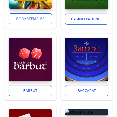
BOOKSTEMPLES
CASINO PATIENCE
BARBUT
BACCARAT