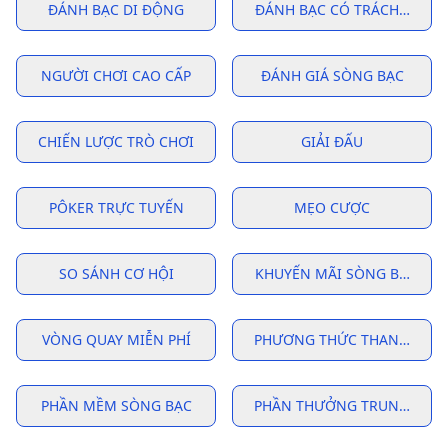
ĐÁNH BẠC DI ĐỘNG
ĐÁNH BẠC CÓ TRÁCH NHIỆ
NGƯỜI CHƠI CAO CẤP
ĐÁNH GIÁ SÒNG BẠC
CHIẾN LƯỢC TRÒ CHƠI
GIẢI ĐẤU
PÔKER TRỰC TUYẾN
MẸO CƯỢC
SO SÁNH CƠ HỘI
KHUYẾN MÃI SÒNG BẠC
VÒNG QUAY MIỄN PHÍ
PHƯƠNG THỨC THANH TOÁ
PHẦN MỀM SÒNG BẠC
PHẦN THƯỞNG TRUNG THÀ