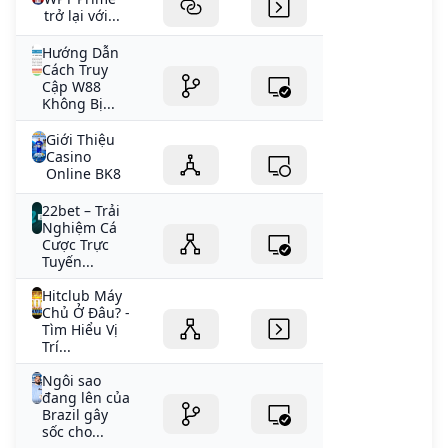
trở lại với...
Hướng Dẫn
Cách Truy
Cập W88
Không Bị...
Giới Thiệu
Casino
Online BK8
22bet – Trải
Nghiệm Cá
Cược Trực
Tuyến...
Hitclub Máy
Chủ Ở Đâu? -
Tìm Hiểu Vị
Trí...
Ngôi sao
đang lên của
Brazil gây
sốc cho...