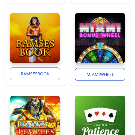
RAMSESBOOK
MIAMIWHEEL