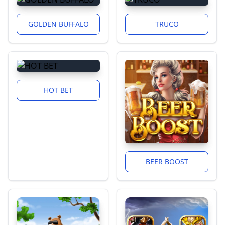
GOLDEN BUFFALO
TRUCO
HOT BET
BEER BOOST