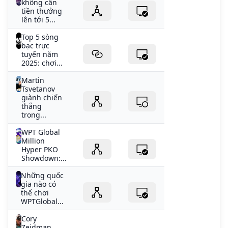
không cần
tiền thưởng
lên tới 5...
Top 5 sòng
bạc trực
tuyến năm
2025: chơi...
Martin
Tsvetanov
giành chiến
thắng
trong...
WPT Global
Million
Hyper PKO
Showdown:...
Những quốc
gia nào có
thể chơi
WPTGlobal...
Cory
Zeidman