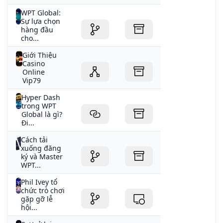
WPT Global:
Sự lựa chọn
hàng đầu
cho...
Giới Thiệu
Casino
Online
Vip79
Hyper Dash
trong WPT
Global là gì?
Đi...
Cách tải
xuống đăng
ký và Master
WPT...
Phil Ivey tổ
chức trò chơi
gặp gỡ lễ
hội...