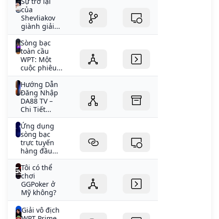
Sự trở lại
của
Shevliakov
giành giải...
Sòng bạc
toàn cầu
WPT: Một
cuộc phiêu...
Hướng Dẫn
Đăng Nhập
DA88 TV –
Chi Tiết...
Ứng dụng
sòng bạc
trực tuyến
hàng đầu...
Tôi có thể
chơi
GGPoker ở
Mỹ không?
Giải vô địch
WPT Prime