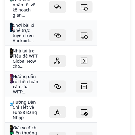
nhận tội về
kế hoạch
gian...
Chơi bài xì
phé trực
tuyến trên
Android:...
Nhà tài trợ
Tiêu đề WPT
Global Now
cho...
Hướng dẫn
rút tiền toàn
cầu của
WPT:...
Hướng Dẫn
Chi Tiết Về
Fun88 Đăng
Nhập
Giải vô địch
tiền thưởng