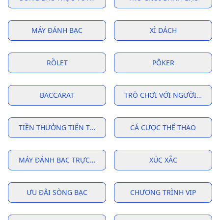
MÁY ĐÁNH BẠC
XÌ DÁCH
RỒLET
PÔKER
BACCARAT
TRÒ CHƠI VỚI NGƯỜI CHIA B
TIỀN THƯỞNG TIẾN TRIỂN
CÁ CƯỢC THỂ THAO
MÁY ĐÁNH BẠC TRỰC TUYẾN
XÚC XẮC
ƯU ĐÃI SÒNG BẠC
CHƯƠNG TRÌNH VIP