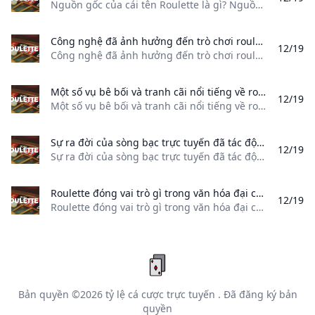
Nguồn gốc của cái tên Roulette là gì? Nguồn gốc của cái tên ârouletteâ là tiếng Pháp và nó có nghĩa là “bánh xe nhỏ”. Cái tên này bắt nguồn từ thực tế là trò chơi được chơi trên một bánh xe nhỏ quay xung quanh, người chơi đặt cược vào vị trí quả bóng sẽ rơi xuống. Từ ârouletteâ lần đầu tiên được sử dụng trong bối cảnh hiện tại của nó vào thế kỷ 18, mặc dù bản thân trò chơi này đã xuất hiện sớm hơn nhiều.
Công nghệ đã ảnh hưởng đến trò chơi roulette như thế nào? Một trong những tiến bộ công nghệ quan trọng nhất trong trò chơi roulette là sự ra đời của các bàn roulette điện tử. Các bàn này có màn hình kỹ thuật số mô phỏng chuyển động quay của bánh xe roulette và người chơi có thể đặt cược trên giao diện màn hình cảm ứng. Điều này cho phép chơi trò chơi nhanh hơn vì bánh xe có thể quay thường xuyên hơn so với bàn roulette truyền thống.
12/19
Công nghệ đã ảnh hưởng đến trò chơi roulette như thế nào, chẳng hạn như với các phiên bản điện tử và tự động của trò chơi? Một trong những tiến bộ công nghệ quan trọng nhất trong trò chơi roulette là sự ra đời của các bàn roulette điện tử. Các bàn này có màn hình kỹ thuật số mô phỏng chuyển động quay của bánh xe roulette và người chơi có thể đặt cược trên giao diện màn hình cảm ứng.
Một số vụ bê bối và tranh cãi nổi tiếng về roulette trong suốt lịch sử là gì? Eudaemons – Vào những năm 1970 một nhóm sinh viên vật lý tại Đại học California Santa Cruz đã sử dụng máy tính để dự đoán kết quả của trò chơi roulette tại sòng bạc Nevada. Họ tự gọi mình là “The Eudaemons” và kiếm được lợi nhuận đáng kể trước khi hoạt động ngừng hoạt động.
12/19
Một số vụ bê bối và tranh cãi nổi tiếng về roulette trong suốt lịch sử là gì? 1. Eudaemons – Vào những năm 1970, một nhóm sinh viên vật lý tại Đại học California Santa Cruz đã sử dụng máy tính để dự đoán kết quả của trò chơi roulette tại sòng bạc Nevada. Họ tự gọi mình là “The Eudaemons” và kiếm được lợi nhuận đáng kể trước khi hoạt động của họ bị đóng cửa.
Sự ra đời của sòng bạc trực tuyến đã tác động đến trò chơi roulette như thế nào? Sòng bạc trực tuyến cũng giới thiệu các biến thể mới của roulette chẳng hạn như roulette nhiều bánh và roulette nhỏ thường không được tìm thấy trong các sòng bạc truyền thống. Ngoài ra nhiều sòng bạc trực tuyến cung cấp roulette có người chia bài trực tiếp mô phỏng trải nghiệm chơi trong sòng bạc truyền thống.
12/19
Sự ra đời của sòng bạc trực tuyến đã tác động đến trò chơi roulette như thế nào? Sự ra đời của sòng bạc trực tuyến đã có tác động đáng kể đến trò chơi roulette. Sòng bạc trực tuyến làm cho bất kỳ ai có kết nối internet đều có thể dễ dàng truy cập roulette và các trò chơi sòng bạc khác. Giờ đây, người chơi có thể thưởng thức các trò chơi sòng bạc yêu thích của mình một cách thoải mái tại nhà riêng mà không cần phải đến sòng bạc trên đất liền.
Roulette đóng vai trò gì trong văn hóa đại chúng chẳng hạn như phim ảnh và văn học? Roulette đã đóng một vai trò quan trọng trong văn hóa đại chúng xuất hiện trong nhiều bộ phim sách và các hình thức truyền thông khác. Trong phim ảnh Roulette thường xuất hiện như biểu tượng của sự hào nhoáng sang trọng và mạo hiểm. Một trong những ví dụ nổi tiếng nhất là bộ phim kinh điển “Casablanca” trong đó trò chơi được giới thiệu nổi bật trong một số cảnh. Trong phim nhân vật Rick (do Humphrey Bogart thủ vai) điều hành một hộp đêm và sòng bạc nổi tiếng ở Casablanca Maroc nơi roulette là một trong những điểm thu hút chính.
12/19
Roulette đóng vai trò gì trong văn hóa đại chúng, chẳng hạn như phim ảnh và văn học? Roulette đã đóng một vai trò quan trọng trong văn hóa đại chúng, xuất hiện trong nhiều bộ phim, sách và các hình thức truyền thông khác. Trong phim ảnh, Roulette thường xuất hiện như biểu tượng của sự hào nhoáng, sang trọng và mạo hiểm. Một trong những ví dụ nổi tiếng nhất là bộ phim kinh điển “Casablanca,” trong đó trò chơi được giới thiệu nổi bật trong một số cảnh.
Bản quyền ©2026
tỷ lệ cá cược trực tuyến
. Đã đăng ký bản
quyền