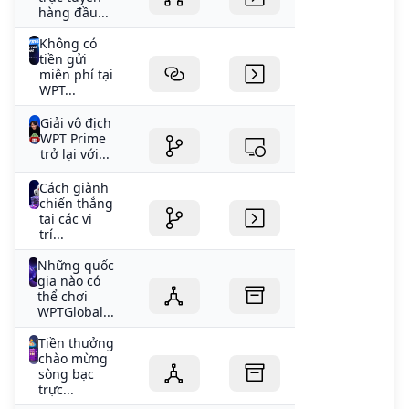
hàng đầu...
Không có
tiền gửi
miễn phí tại
WPT...
Giải vô địch
WPT Prime
trở lại với...
Cách giành
chiến thắng
tại các vị
trí...
Những quốc
gia nào có
thể chơi
WPTGlobal...
Tiền thưởng
chào mừng
sòng bạc
trực...