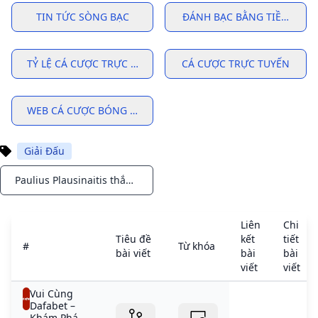
TIN TỨC SÒNG BẠC
ĐÁNH BẠC BẰNG TIỀN THẬT
TỶ LỆ CÁ CƯỢC TRỰC TUYẾN
CÁ CƯỢC TRỰC TUYẾN
WEB CÁ CƯỢC BÓNG ĐÁ TRỰC TUYẾN
Giải Đấu
Paulius Plausinaitis thắng GGMmillion$ SHR với số tiền 315.054 USD
Notifications
Liên
Chi
Tiêu đề
kết
tiết
#
Từ khóa
bài viết
bài
bài
viết
viết
Vui Cùng
Dafabet –
Khám Phá