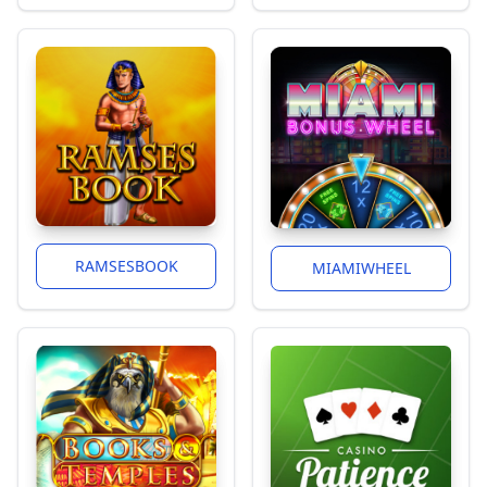
RAMSESBOOK
MIAMIWHEEL