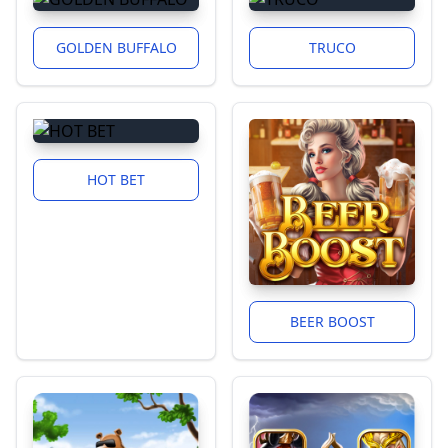
GOLDEN BUFFALO
TRUCO
HOT BET
BEER BOOST