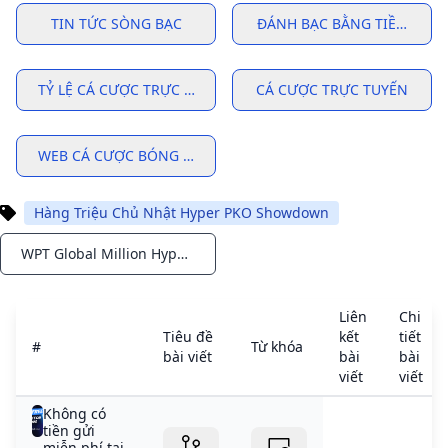
TIN TỨC SÒNG BẠC
ĐÁNH BẠC BẰNG TIỀN THẬT
TỶ LỆ CÁ CƯỢC TRỰC TUYẾN
CÁ CƯỢC TRỰC TUYẾN
WEB CÁ CƯỢC BÓNG ĐÁ TRỰC TUYẾN
Hàng Triệu Chủ Nhật Hyper PKO Showdown
WPT Global Million Hyper PKO Showdown: Chi tiết & Hướng dẫn sự kiện
Notifications
Liên
Chi
Tiêu đề
kết
tiết
#
Từ khóa
bài viết
bài
bài
viết
viết
Không có
tiền gửi
miễn phí tại