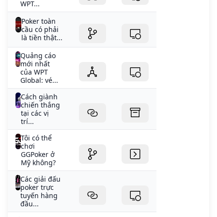
WPT...
Poker toàn
cầu có phải
là tiền thật...
Quảng cáo
mới nhất
của WPT
Global: vé...
Cách giành
chiến thắng
tại các vị
trí...
Tôi có thể
chơi
GGPoker ở
Mỹ không?
Các giải đấu
poker trực
tuyến hàng
đầu...