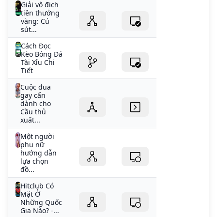
Giải vô địch
tiền thưởng
vàng: Cú
sút...
Cách Đọc
Kèo Bóng Đá
Tài Xỉu Chi
Tiết
Cuộc đua
gay cấn
dành cho
Cầu thủ
xuất...
Một người
phụ nữ
hướng dẫn
lựa chọn
đồ...
Hitclub Có
Mặt Ở
Những Quốc
Gia Nào? -...