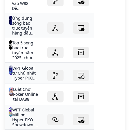
Vào W88
Dễ...
Ứng dụng
sòng bạc
trực tuyến
hàng đầu...
Top 5 sòng
bạc trực
tuyến năm
2025: chơi...
WPT Global
từ Chủ nhật
Hyper PKO...
Luật Chơi
Poker Online
tại DA88
WPT Global
Million
Hyper PKO
Showdown:...