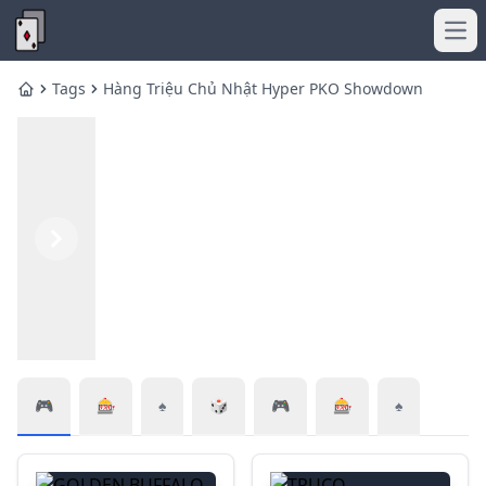
Ope
Tags
Hàng Triệu Chủ Nhật Hyper PKO Showdown
Home
Previous
Next
🎮
🎰
♠️
🎲
🎮
🎰
♠️