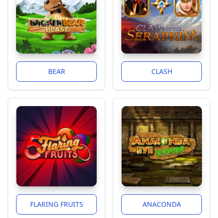
BEAR
CLASH
FLARING FRUITS
ANACONDA