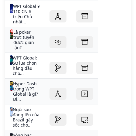
WPT Global ¥
110 CN ¥
triệu Chủ
nhật...
Là poker
trực tuyến
được gian
lận?
WPT Global:
Sự lựa chọn
hàng đầu
cho...
Hyper Dash
trong WPT
Global là gì?
Đi...
Ngôi sao
đang lên của
Brazil gây
sốc cho...
Sòng bạc