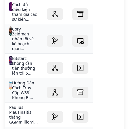
Cách đủ
điều kiện
tham gia các
sự kiện...
Cory
Zeidman
nhận tội về
kế hoạch
gian...
Bitstarz
không cần
tiền thưởng
lên tới 5...
Hướng Dẫn
Cách Truy
Cập W88
Không Bị...
Paulius
Plausinaitis
thắng
GGMmillion$...