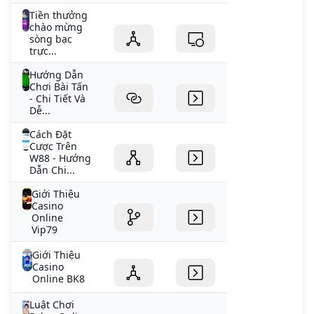
Tiền thưởng
chào mừng
sòng bạc
trực...
Hướng Dẫn
Chơi Bài Tấn
- Chi Tiết Và
Dễ...
Cách Đặt
Cược Trên
W88 - Hướng
Dẫn Chi...
Giới Thiệu
Casino
Online
Vip79
Giới Thiệu
Casino
Online BK8
Luật Chơi