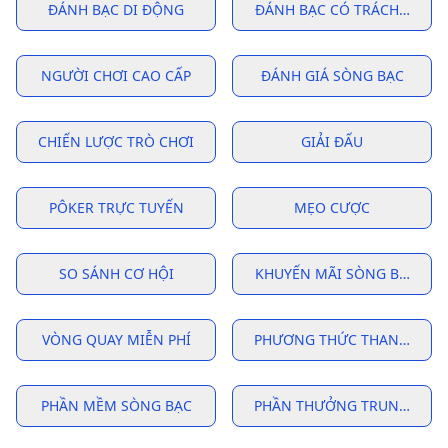
ĐÁNH BẠC DI ĐỘNG
ĐÁNH BẠC CÓ TRÁCH NHIỆ
NGƯỜI CHƠI CAO CẤP
ĐÁNH GIÁ SÒNG BẠC
CHIẾN LƯỢC TRÒ CHƠI
GIẢI ĐẤU
PÔKER TRỰC TUYẾN
MẸO CƯỢC
SO SÁNH CƠ HỘI
KHUYẾN MÃI SÒNG BẠC
VÒNG QUAY MIỄN PHÍ
PHƯƠNG THỨC THANH TOÁ
PHẦN MỀM SÒNG BẠC
PHẦN THƯỞNG TRUNG THÀ