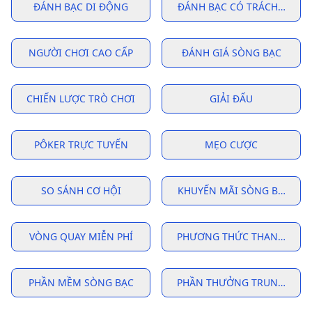
ĐÁNH BẠC DI ĐỘNG
ĐÁNH BẠC CÓ TRÁCH NHIỆ
NGƯỜI CHƠI CAO CẤP
ĐÁNH GIÁ SÒNG BẠC
CHIẾN LƯỢC TRÒ CHƠI
GIẢI ĐẤU
PÔKER TRỰC TUYẾN
MẸO CƯỢC
SO SÁNH CƠ HỘI
KHUYẾN MÃI SÒNG BẠC
VÒNG QUAY MIỄN PHÍ
PHƯƠNG THỨC THANH TOÁ
PHẦN MỀM SÒNG BẠC
PHẦN THƯỞNG TRUNG THÀ