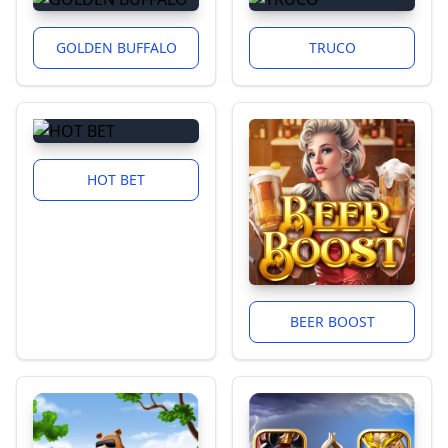
GOLDEN BUFFALO
TRUCO
HOT BET
BEER BOOST