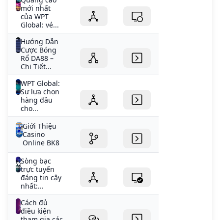
mới nhất
của WPT
Global: vé...
Hướng Dẫn
Cược Bóng
Rổ DA88 –
Chi Tiết...
WPT Global:
Sự lựa chọn
hàng đầu
cho...
Giới Thiệu
Casino
Online BK8
Sòng bạc
trực tuyến
đáng tin cậy
nhất:...
Cách đủ
điều kiện
tham gia các