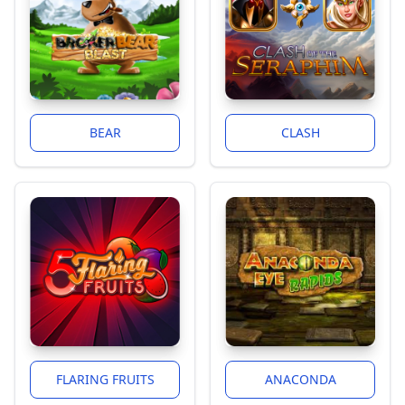
BEAR
CLASH
FLARING FRUITS
ANACONDA