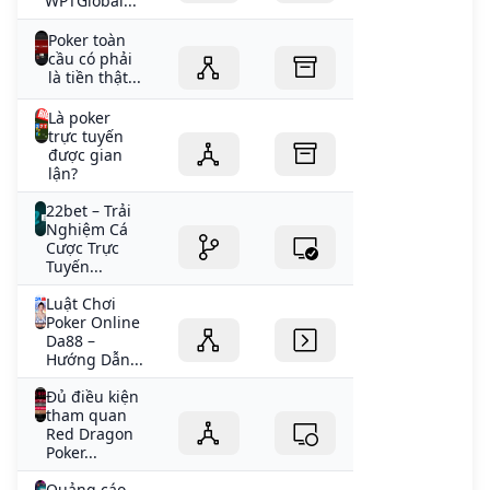
WPTGlobal...
Poker toàn
cầu có phải
là tiền thật...
Là poker
trực tuyến
được gian
lận?
22bet – Trải
Nghiệm Cá
Cược Trực
Tuyến...
Luật Chơi
Poker Online
Da88 –
Hướng Dẫn...
Đủ điều kiện
tham quan
Red Dragon
Poker...
Quảng cáo