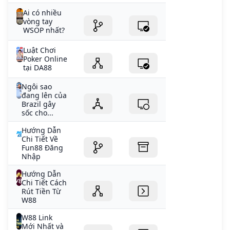
Ai có nhiều
vòng tay
WSOP nhất?
Luật Chơi
Poker Online
tại DA88
Ngôi sao
đang lên của
Brazil gây
sốc cho...
Hướng Dẫn
Chi Tiết Về
Fun88 Đăng
Nhập
Hướng Dẫn
Chi Tiết Cách
Rút Tiền Từ
W88
W88 Link
Mới Nhất và