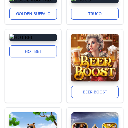
GOLDEN BUFFALO
TRUCO
HOT BET
BEER BOOST