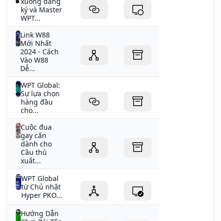
xuống đăng
ký và Master
WPT...
Link W88
Mới Nhất
2024 - Cách
Vào W88
Dễ...
WPT Global:
Sự lựa chọn
hàng đầu
cho...
Cuộc đua
gay cấn
dành cho
Cầu thủ
xuất...
WPT Global
từ Chủ nhật
Hyper PKO...
Hướng Dẫn