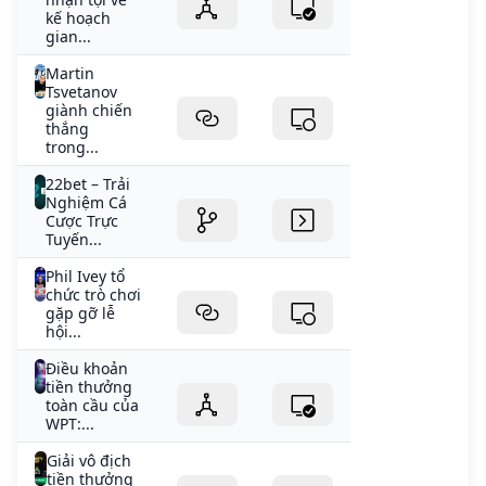
kế hoạch
gian...
Martin
Tsvetanov
giành chiến
thắng
trong...
22bet – Trải
Nghiệm Cá
Cược Trực
Tuyến...
Phil Ivey tổ
chức trò chơi
gặp gỡ lễ
hội...
Điều khoản
tiền thưởng
toàn cầu của
WPT:...
Giải vô địch
tiền thưởng