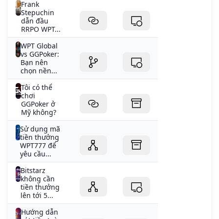
Frank
Stepuchin
dẫn đầu
RRPO WPT...
WPT Global
vs GGPoker:
Bạn nên
chọn nền...
Tôi có thể
chơi
GGPoker ở
Mỹ không?
Sử dụng mã
tiền thưởng
WPT777 để
yêu cầu...
Bitstarz
không cần
tiền thưởng
lên tới 5...
Hướng dẫn