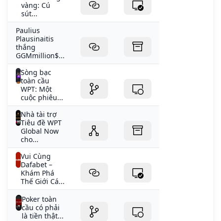
vàng: Cú
sút...
Paulius
Plausinaitis
thắng
GGMmillion$...
Sòng bạc
toàn cầu
WPT: Một
cuộc phiêu...
Nhà tài trợ
Tiêu đề WPT
Global Now
cho...
Vui Cùng
Dafabet –
Khám Phá
Thế Giới Cá...
Poker toàn
cầu có phải
là tiền thật...