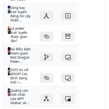
Sòng bạc
trực tuyến
đáng tin cậy
nhất:...
Là poker
trực tuyến
được gian
lận?
Đủ điều kiện
tham quan
Red Dragon
Poker...
2025 Vụ nổ
WSOP! Các
định dạng
mới +...
Quảng cáo
mới nhất
của WPT
Global: vé...