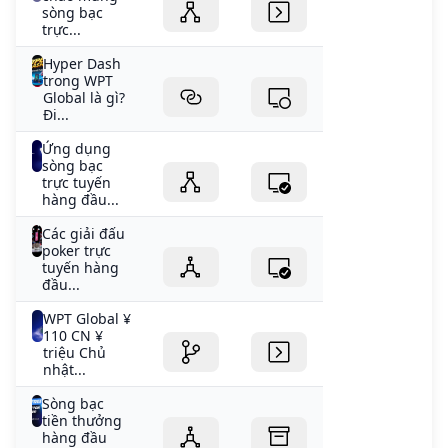
sòng bạc
trực...
Hyper Dash
trong WPT
Global là gì?
Đi...
Ứng dụng
sòng bạc
trực tuyến
hàng đầu...
Các giải đấu
poker trực
tuyến hàng
đầu...
WPT Global ¥
110 CN ¥
triệu Chủ
nhật...
Sòng bạc
tiền thưởng
hàng đầu