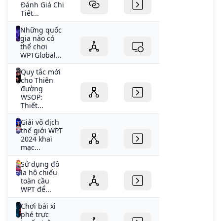
Đánh Giá Chi
Tiết...
Những quốc
gia nào có
thể chơi
WPTGlobal...
Quy tắc mới
cho Thiên
đường
WSOP:
Thiết...
Giải vô địch
thế giới WPT
2024 khai
mạc...
Sử dụng đô
la hộ chiếu
toàn cầu
WPT để...
Chơi bài xì
phé trực