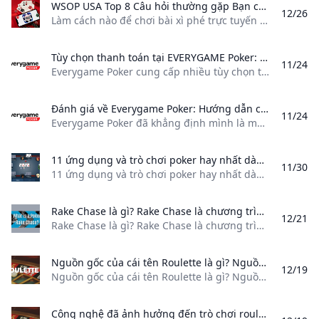
WSOP USA Top 8 Câu hỏi thường gặp Bạn có thể chơi bài xì phé trực tuyến tại Hoa Kỳ thông qua WSOP.com trang web này là hợp pháp ở Nevada New Jersey Michigan và Pennsylvania.
12/26
Làm cách nào để chơi bài xì phé trực tuyến trên WSOP? Bạn có thể chơi bài xì phé trực tuyến tại Hoa Kỳ thông qua trang web này là hợp pháp ở Nevada, New Jersey, Michigan và Pennsylvania. Có phải là hợp pháp ở Mỹ không? Có. Ở mỗi tiểu bang, nó có giấy phép thích hợp để vận hành poker trực tuyến tiền thật từ ban quản lý của tiểu bang và phải tuân theo các quy tắc và quy định nghiêm ngặt.
Tùy chọn thanh toán tại EVERYGAME Poker: Giao dịch nhanh chóng và dễ dàng Khám phá các tùy chọn thanh toán đa dạng có sẵn tại MỌI TRÒ CHƠI Poker để gửi và rút tiền liền mạch. MỌI TRÒ CHƠI Mã thưởng Poker WPT123
11/24
Everygame Poker cung cấp nhiều tùy chọn thanh toán toàn diện để tạo điều kiện cho người chơi gửi và rút tiền dễ dàng. Cho dù bạn thích phương thức ngân hàng truyền thống hay Ví điện tử và tiền điện tử hiện đại, Everygame đều có thể đáp ứng nhu cầu của bạn. Phương thức thanh toán có sẵn Tại EVERYGAME Poker, bạn có thể chọn từ một số phương thức thanh toán phổ biến để nạp tiền vào tài khoản của mình:
Đánh giá về Everygame Poker: Hướng dẫn chơi Poker trực tuyến của bạn Xem lại Everygame Poker các tính năng chương trình khuyến mãi và cách tối đa hóa số tiền thắng của bạn. Sử dụng mã thưởng WPT123
11/24
Everygame Poker đã khẳng định mình là một người chơi nổi bật trong thế giới poker trực tuyến kể từ khi thành lập vào năm 1996. Được biết đến với nền tảng thân thiện với người dùng và nhiều trò chơi khác nhau, Everygame mang đến cho người chơi trải nghiệm poker thú vị. Bài đánh giá này khám phá các tính năng, chương trình khuyến mãi và tùy chọn chơi trò chơi có sẵn tại Everygame Poker.
11 ứng dụng và trò chơi poker hay nhất dành cho Android Ứng dụng WPT Global Governor of Poker 3 và ứng dụng Poker khác đã xuất hiện từ lâu và vẫn là một trong những trò chơi bài phổ biến nhất thế giới. Hãy cùng xem các ứng dụng và trò chơi poker hay nhất dành cho Android!
11/30
11 ứng dụng và trò chơi poker hay nhất dành cho Android Poker đã xuất hiện từ lâu và vẫn là một trong những trò chơi bài phổ biến nhất thế giới. Hãy cùng xem các ứng dụng và trò chơi poker hay nhất dành cho Android! Poker là một trong những trò chơi bài phổ biến nhất trên thế giới. Có nhiều biến thể và dễ chơi; chỉ cần đặt cược một vài đô la và thử vận ​​​​may của bạn.
Rake Chase là gì? Rake Chase là chương trình khuyến mãi poker khuyến khích người chơi cào nhiều hơn và thưởng cho họ một cách hậu hĩnh vì điều đó.
12/21
Rake Chase là gì? Rake Chase là chương trình khuyến mãi poker nhằm khuyến khích người chơi cào nhiều hơn và thưởng cho họ một cách hậu hĩnh vì điều đó. Ngược lại với cuộc đua cào, bạn không cạnh tranh với những người chơi khác mà thay vào đó bạn theo đuổi các mục tiêu cá nhân của riêng mình. Để đạt được số điểm mục tiêu, bạn cần chơi một số ván bài poker hoặc giải đấu nhất định bằng tiền thật.
Nguồn gốc của cái tên Roulette là gì? Nguồn gốc của cái tên “roulette” là tiếng Pháp và nó có nghĩa là “bánh xe nhỏ”. Cái tên này bắt nguồn từ thực tế là trò chơi được chơi trên một bánh xe nhỏ quay xung quanh người chơi đặt cược vào vị trí quả bóng sẽ rơi xuống. Từ “roulette” lần đầu tiên được sử dụng trong bối cảnh hiện tại vào thế kỷ 18 mặc dù bản thân trò chơi này đã có từ rất lâu trước đó.
12/19
Nguồn gốc của cái tên Roulette là gì? Nguồn gốc của cái tên ârouletteâ là tiếng Pháp và nó có nghĩa là “bánh xe nhỏ”. Cái tên này bắt nguồn từ thực tế là trò chơi được chơi trên một bánh xe nhỏ quay xung quanh, người chơi đặt cược vào vị trí quả bóng sẽ rơi xuống. Từ ârouletteâ lần đầu tiên được sử dụng trong bối cảnh hiện tại của nó vào thế kỷ 18, mặc dù bản thân trò chơi này đã xuất hiện sớm hơn nhiều.
Công nghệ đã ảnh hưởng đến trò chơi roulette như thế nào? Một trong những tiến bộ công nghệ quan trọng nhất trong trò chơi roulette là sự ra đời của các bàn roulette điện tử. Các bàn này có màn hình kỹ thuật số mô phỏng chuyển động quay của bánh xe roulette và người chơi có thể đặt cược trên giao diện màn hình cảm ứng. Điều này cho phép chơi trò chơi nhanh hơn vì bánh xe có thể quay thường xuyên hơn so với bàn roulette truyền thống.