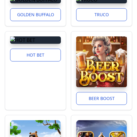
GOLDEN BUFFALO
TRUCO
HOT BET
BEER BOOST