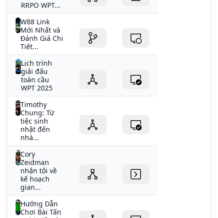
RRPO WPT...
W88 Link
Mới Nhất và
Đánh Giá Chi
Tiết...
Lịch trình
giải đấu
toàn cầu
WPT 2025
Timothy
Chung: Từ
tiệc sinh
nhật đến
nhà...
Cory
Zeidman
nhận tội về
kế hoạch
gian...
Hướng Dẫn
Chơi Bài Tấn