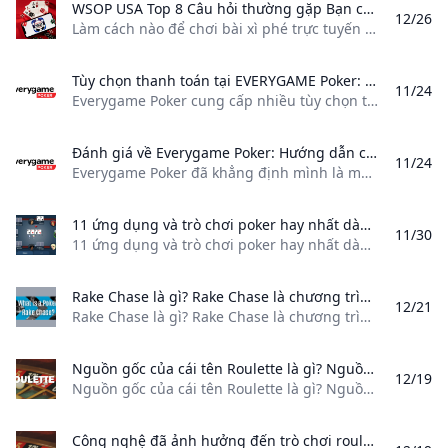
WSOP USA Top 8 Câu hỏi thường gặp Bạn có thể chơi bài xì phé trực tuyến tại Hoa Kỳ thông qua WSOP.com trang web này là hợp pháp ở Nevada New Jersey Michigan và Pennsylvania.
12/26
Làm cách nào để chơi bài xì phé trực tuyến trên WSOP? Bạn có thể chơi bài xì phé trực tuyến tại Hoa Kỳ thông qua trang web này là hợp pháp ở Nevada, New Jersey, Michigan và Pennsylvania. Có phải là hợp pháp ở Mỹ không? Có. Ở mỗi tiểu bang, nó có giấy phép thích hợp để vận hành poker trực tuyến tiền thật từ ban quản lý của tiểu bang và phải tuân theo các quy tắc và quy định nghiêm ngặt.
Tùy chọn thanh toán tại EVERYGAME Poker: Giao dịch nhanh chóng và dễ dàng Khám phá các tùy chọn thanh toán đa dạng có sẵn tại MỌI TRÒ CHƠI Poker để gửi và rút tiền liền mạch. MỌI TRÒ CHƠI Mã thưởng Poker WPT123
11/24
Everygame Poker cung cấp nhiều tùy chọn thanh toán toàn diện để tạo điều kiện cho người chơi gửi và rút tiền dễ dàng. Cho dù bạn thích phương thức ngân hàng truyền thống hay Ví điện tử và tiền điện tử hiện đại, Everygame đều có thể đáp ứng nhu cầu của bạn. Phương thức thanh toán có sẵn Tại EVERYGAME Poker, bạn có thể chọn từ một số phương thức thanh toán phổ biến để nạp tiền vào tài khoản của mình:
Đánh giá về Everygame Poker: Hướng dẫn chơi Poker trực tuyến của bạn Xem lại Everygame Poker các tính năng chương trình khuyến mãi và cách tối đa hóa số tiền thắng của bạn. Sử dụng mã thưởng WPT123
11/24
Everygame Poker đã khẳng định mình là một người chơi nổi bật trong thế giới poker trực tuyến kể từ khi thành lập vào năm 1996. Được biết đến với nền tảng thân thiện với người dùng và nhiều trò chơi khác nhau, Everygame mang đến cho người chơi trải nghiệm poker thú vị. Bài đánh giá này khám phá các tính năng, chương trình khuyến mãi và tùy chọn chơi trò chơi có sẵn tại Everygame Poker.
11 ứng dụng và trò chơi poker hay nhất dành cho Android Ứng dụng WPT Global Governor of Poker 3 và ứng dụng Poker khác đã xuất hiện từ lâu và vẫn là một trong những trò chơi bài phổ biến nhất thế giới. Hãy cùng xem các ứng dụng và trò chơi poker hay nhất dành cho Android!
11/30
11 ứng dụng và trò chơi poker hay nhất dành cho Android Poker đã xuất hiện từ lâu và vẫn là một trong những trò chơi bài phổ biến nhất thế giới. Hãy cùng xem các ứng dụng và trò chơi poker hay nhất dành cho Android! Poker là một trong những trò chơi bài phổ biến nhất trên thế giới. Có nhiều biến thể và dễ chơi; chỉ cần đặt cược một vài đô la và thử vận ​​​​may của bạn.
Rake Chase là gì? Rake Chase là chương trình khuyến mãi poker khuyến khích người chơi cào nhiều hơn và thưởng cho họ một cách hậu hĩnh vì điều đó.
12/21
Rake Chase là gì? Rake Chase là chương trình khuyến mãi poker nhằm khuyến khích người chơi cào nhiều hơn và thưởng cho họ một cách hậu hĩnh vì điều đó. Ngược lại với cuộc đua cào, bạn không cạnh tranh với những người chơi khác mà thay vào đó bạn theo đuổi các mục tiêu cá nhân của riêng mình. Để đạt được số điểm mục tiêu, bạn cần chơi một số ván bài poker hoặc giải đấu nhất định bằng tiền thật.
Nguồn gốc của cái tên Roulette là gì? Nguồn gốc của cái tên “roulette” là tiếng Pháp và nó có nghĩa là “bánh xe nhỏ”. Cái tên này bắt nguồn từ thực tế là trò chơi được chơi trên một bánh xe nhỏ quay xung quanh người chơi đặt cược vào vị trí quả bóng sẽ rơi xuống. Từ “roulette” lần đầu tiên được sử dụng trong bối cảnh hiện tại vào thế kỷ 18 mặc dù bản thân trò chơi này đã có từ rất lâu trước đó.
12/19
Nguồn gốc của cái tên Roulette là gì? Nguồn gốc của cái tên ârouletteâ là tiếng Pháp và nó có nghĩa là “bánh xe nhỏ”. Cái tên này bắt nguồn từ thực tế là trò chơi được chơi trên một bánh xe nhỏ quay xung quanh, người chơi đặt cược vào vị trí quả bóng sẽ rơi xuống. Từ ârouletteâ lần đầu tiên được sử dụng trong bối cảnh hiện tại của nó vào thế kỷ 18, mặc dù bản thân trò chơi này đã xuất hiện sớm hơn nhiều.
Công nghệ đã ảnh hưởng đến trò chơi roulette như thế nào? Một trong những tiến bộ công nghệ quan trọng nhất trong trò chơi roulette là sự ra đời của các bàn roulette điện tử. Các bàn này có màn hình kỹ thuật số mô phỏng chuyển động quay của bánh xe roulette và người chơi có thể đặt cược trên giao diện màn hình cảm ứng. Điều này cho phép chơi trò chơi nhanh hơn vì bánh xe có thể quay thường xuyên hơn so với bàn roulette truyền thống.