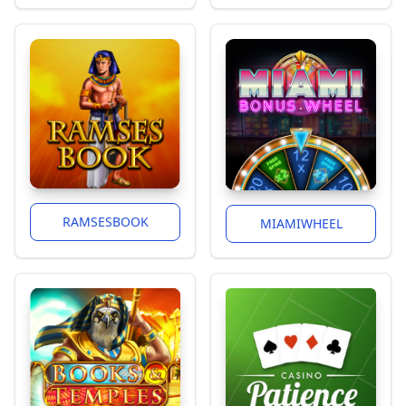
RAMSESBOOK
MIAMIWHEEL