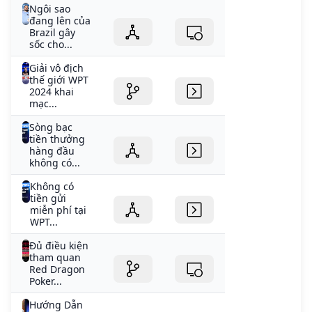
Ngôi sao
đang lên của
Brazil gây
sốc cho...
Giải vô địch
thế giới WPT
2024 khai
mạc...
Sòng bạc
tiền thưởng
hàng đầu
không có...
Không có
tiền gửi
miễn phí tại
WPT...
Đủ điều kiện
tham quan
Red Dragon
Poker...
Hướng Dẫn