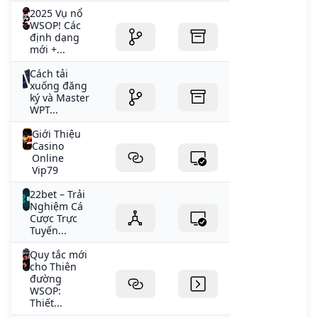
2025 Vụ nổ
WSOP! Các
định dạng
mới +...
Cách tải
xuống đăng
ký và Master
WPT...
Giới Thiệu
Casino
Online
Vip79
22bet – Trải
Nghiệm Cá
Cược Trực
Tuyến...
Quy tắc mới
cho Thiên
đường
WSOP:
Thiết...