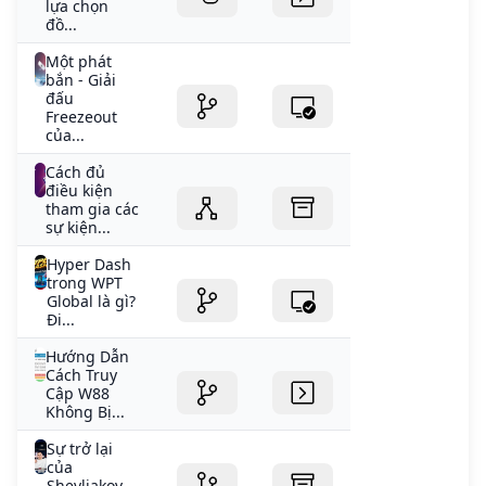
lựa chọn
đồ...
Một phát
bắn - Giải
đấu
Freezeout
của...
Cách đủ
điều kiện
tham gia các
sự kiện...
Hyper Dash
trong WPT
Global là gì?
Đi...
Hướng Dẫn
Cách Truy
Cập W88
Không Bị...
Sự trở lại
của
Shevliakov