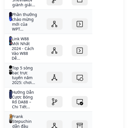
giành giải...
Phần thưởng
chào mừng
mới của
WPT...
Link W88
Mới Nhất
2024 - Cách
Vào W88
Dễ...
Top 5 sòng
bạc trực
tuyến năm
2025: chơi...
Hướng Dẫn
Cược Bóng
Rổ DA88 –
Chi Tiết...
Frank
Stepuchin
dẫn đầu