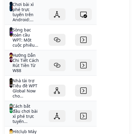
Chơi bài xì
phé trực
tuyến trên
Android:...
Sòng bạc
toàn cầu
WPT: Một
cuộc phiêu...
Hướng Dẫn
Chi Tiết Cách
Rút Tiền Từ
W88
Nhà tài trợ
Tiêu đề WPT
Global Now
cho...
Cách bắt
đầu chơi bài
xì phé trực
tuyến...
Hitclub Máy