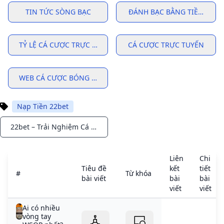
TIN TỨC SÒNG BẠC
ĐÁNH BẠC BẰNG TIỀN THẬT
TỶ LỆ CÁ CƯỢC TRỰC TUYẾN
CÁ CƯỢC TRỰC TUYẾN
WEB CÁ CƯỢC BÓNG ĐÁ TRỰC TUYẾN
Nạp Tiền 22bet
22bet – Trải Nghiệm Cá Cược Trực Tuyến Đẳng Cấp
Notifications
Liên
Chi
Tiêu đề
kết
tiết
#
Từ khóa
bài viết
bài
bài
viết
viết
Ai có nhiều
vòng tay