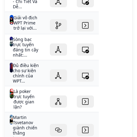
- Chi Tiết Và
Dễ...
Giải vô địch
WPT Prime
trở lại với...
Sòng bạc
trực tuyến
đáng tin cậy
nhất:...
Đủ điều kiện
cho sự kiện
chính của
WPT...
Là poker
trực tuyến
được gian
lận?
Martin
Tsvetanov
giành chiến
thắng