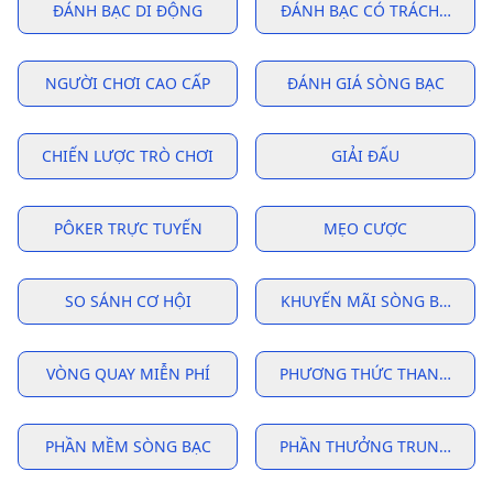
ĐÁNH BẠC DI ĐỘNG
ĐÁNH BẠC CÓ TRÁCH NHIỆ
NGƯỜI CHƠI CAO CẤP
ĐÁNH GIÁ SÒNG BẠC
CHIẾN LƯỢC TRÒ CHƠI
GIẢI ĐẤU
PÔKER TRỰC TUYẾN
MẸO CƯỢC
SO SÁNH CƠ HỘI
KHUYẾN MÃI SÒNG BẠC
VÒNG QUAY MIỄN PHÍ
PHƯƠNG THỨC THANH TOÁ
PHẦN MỀM SÒNG BẠC
PHẦN THƯỞNG TRUNG THÀ