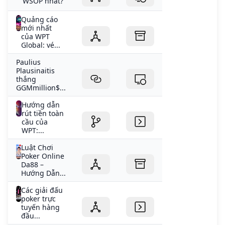
WSOP nhất?
Quảng cáo
mới nhất
của WPT
Global: vé...
Paulius
Plausinaitis
thắng
GGMmillion$...
Hướng dẫn
rút tiền toàn
cầu của
WPT:...
Luật Chơi
Poker Online
Da88 –
Hướng Dẫn...
Các giải đấu
poker trực
tuyến hàng
đầu...