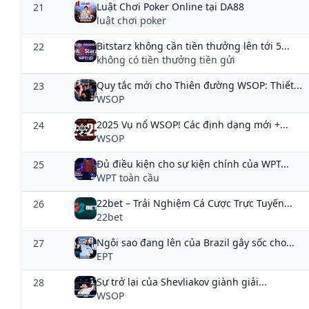
Luật Chơi Poker Online tại DA88
21
luật chơi poker
Bitstarz không cần tiền thưởng lên tới 5...
22
không có tiền thưởng tiền gửi
Quy tắc mới cho Thiên đường WSOP: Thiết...
23
WSOP
2025 Vụ nổ WSOP! Các định dạng mới +...
24
WSOP
Đủ điều kiện cho sự kiện chính của WPT...
25
WPT toàn cầu
22bet – Trải Nghiệm Cá Cược Trực Tuyến...
26
22bet
Ngôi sao đang lên của Brazil gây sốc cho...
27
EPT
Sự trở lại của Shevliakov giành giải...
28
WSOP