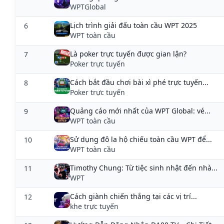
WPTGlobal
Lịch trình giải đấu toàn cầu WPT 2025
6
WPT toàn cầu
Là poker trực tuyến được gian lận?
7
Poker trực tuyến
Cách bắt đầu chơi bài xì phé trực tuyến...
8
Poker trực tuyến
Quảng cáo mới nhất của WPT Global: vé...
9
WPT toàn cầu
Sử dụng đô la hộ chiếu toàn cầu WPT để...
10
WPT toàn cầu
Timothy Chung: Từ tiệc sinh nhật đến nhà...
11
WPT
Cách giành chiến thắng tại các vị trí...
12
khe trực tuyến