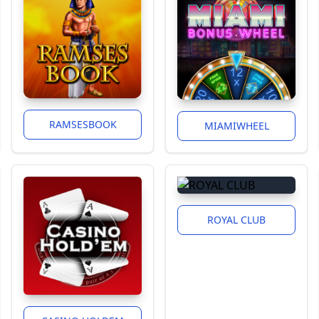
RAMSESBOOK
MIAMIWHEEL
ROYAL CLUB