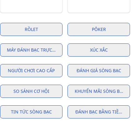
RỒLET
PÔKER
MÁY ĐÁNH BẠC TRỰC TUYẾN
XÚC XẮC
M
NGƯỜI CHƠI CAO CẤP
ĐÁNH GIÁ SÒNG BẠC
SO SÁNH CƠ HỘI
KHUYẾN MÃI SÒNG BẠC
NH
TIN TỨC SÒNG BẠC
ĐÁNH BẠC BẰNG TIỀN THẬT