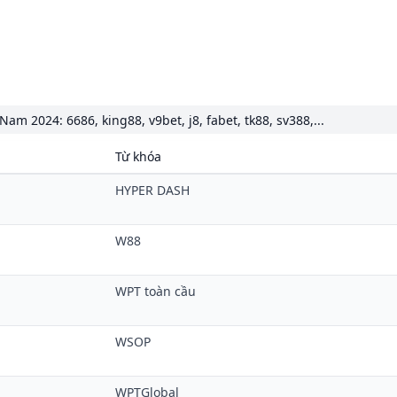
Nam 2024: 6686, king88, v9bet, j8, fabet, tk88, sv388,...
Từ khóa
HYPER DASH
W88
WPT toàn cầu
WSOP
WPTGlobal