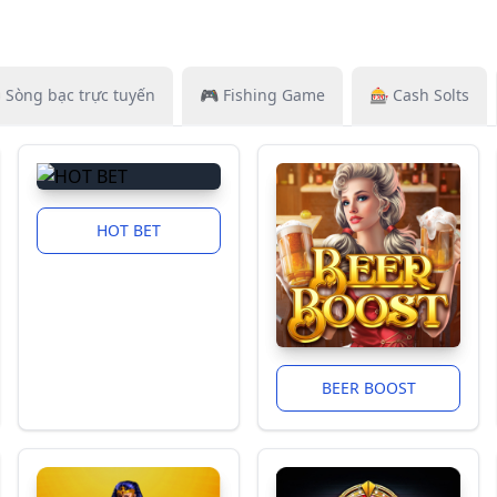

Sòng bạc trực tuyến
🎮
Fishing Game
🎰
Cash Solts
HOT BET
BEER BOOST