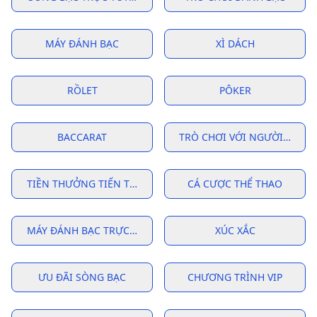
MÁY ĐÁNH BẠC
XÌ DÁCH
RỒLET
PÔKER
BACCARAT
TRÒ CHƠI VỚI NGƯỜI CHIA B
TIỀN THƯỞNG TIẾN TRIỂN
CÁ CƯỢC THỂ THAO
MÁY ĐÁNH BẠC TRỰC TUYẾN
XÚC XẮC
ƯU ĐÃI SÒNG BẠC
CHƯƠNG TRÌNH VIP