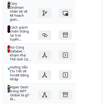
Cory
Zeidman
nhận tội về
kế hoạch
gian...
Cách giành
chiến thắng
tại trực
tuyến...
Vui Cùng
Dafabet –
Khám Phá
Thế Giới Cá...
Hướng Dẫn
Chi Tiết Về
Fun88 Đăng
Nhập
Hyper Dash
trong WPT
Global là gì?
Đi...