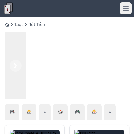
Ope
Tags
Rút Tiền
Home
Previous
Next
🎮
🎰
♠️
🎲
🎮
🎰
♠️