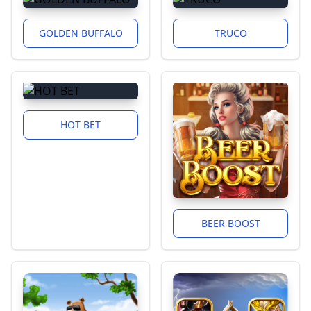
GOLDEN BUFFALO
TRUCO
HOT BET
BEER BOOST