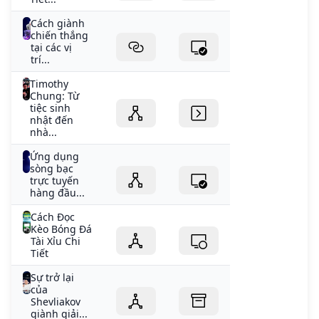
Cách giành
chiến thắng
tại các vị
trí...
Timothy
Chung: Từ
tiệc sinh
nhật đến
nhà...
Ứng dụng
sòng bạc
trực tuyến
hàng đầu...
Cách Đọc
Kèo Bóng Đá
Tài Xỉu Chi
Tiết
Sự trở lại
của
Shevliakov
giành giải...