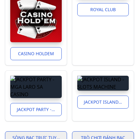
ROYAL CLUB
CASINO HOLDEM
JACKPOT ISLAND - SLOTS MACHINE
JACKPOT PARTY - MGA LARO SA CASINO
SÒNG BẠC TRỰC TUYẾN
TRÒ CHƠI ĐÁNH BẠC