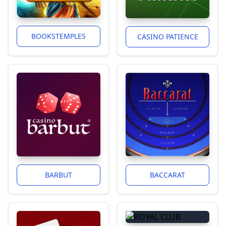
BOOKSTEMPLES
CASINO PATIENCE
BARBUT
BACCARAT