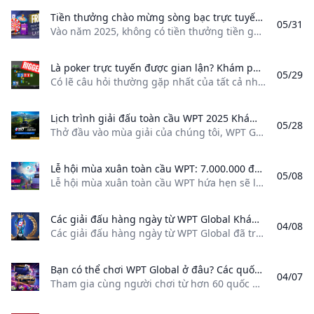
Tiền thưởng chào mừng sòng bạc trực tuyến không có tiền gửi 2025 Khám phá phần thưởng chào mừng sòng bạc trực tuyến hàng đầu mà không cần đặt cọc vào năm 2025. Khám phá các ưu đãi mới nhất của WPT Global và bắt đầu chơi ngay hôm nay.
05/31
Vào năm 2025, không có tiền thưởng tiền gửi vẫn là một trong những phương pháp tốt nhất mà sòng bạc trực tuyến sử dụng để thu hút người chơi mới. Đây là những ưu đãi không có rủi ro mà nhiều người chơi có thể tận dụng lợi thế hoàn hảo cho những người muốn học các sợi dây và không muốn tự mất tiền. Không có tiền thưởng chào mừng tiền gửi là gì?
Là poker trực tuyến được gian lận? Khám phá sự thật đằng sau câu hỏi: Poker trực tuyến có bị gian lận không? Tìm hiểu cách WPT toàn cầu đảm bảo sự công bằng an toàn và minh bạch vào năm 2025.
05/29
Có lẽ câu hỏi thường gặp nhất của tất cả những người chơi mới để chơi bài xì phé trực tuyến là:Â là poker trực tuyến được gian lận? ÂKhi có tiền thật bị đe dọa, việc tự hỏi liệu các trò chơi có công bằng không. Câu trả lời ngắn gọn?Các trang web poker trực tuyến hợp pháp không được gian lận. Nhưng bạn phải chọn đúng trang web.
Lịch trình giải đấu toàn cầu WPT 2025 Khám phá lịch trình giải đấu toàn cầu WPT mới nhất bao gồm WPT Slovakia WPT Prime Đài Loan và Lễ hội Mùa hè Montreal. Tìm hiểu làm thế nào để đủ điều kiện thông qua các vệ tinh trực tuyến.
05/28
Thở đầu vào mùa giải của chúng tôi, WPT Global đã công bố một lịch mạnh mẽ về các sự kiện trực tiếp và trực tuyến diễn ra từ cuối tháng 5 đến tháng 8 năm 2025. Cho dù bạn có phải là một chuyên gia toàn thời gian hay một chiến binh cuối tuần bình thường có rất nhiều cơ hội để chơi cho các chiến lợi phẩm lớn và thậm chí còn lớn hơn theo lịch trình này.
Lễ hội mùa xuân toàn cầu WPT: 7.000.000 đô la giải thưởng được đảm bảo Khám phá Lễ hội mùa xuân toàn cầu WPT với một giải thưởng được đảm bảo 7 triệu đô la 100% Rakeback và các giải đấu thú vị.
05/08
Lễ hội mùa xuân toàn cầu WPT hứa hẹn sẽ là một trong những sự kiện poker trực tuyến tuyệt vời nhất trong năm và cung cấp cho bạn cơ hội chiến đấu với cảm giác khi bạn chiến đấu để giành được một phần của một giải thưởng được đảm bảo đáng kinh ngạc trị giá 7 triệu đô la! Lễ hội diễn ra từ ngày 5 tháng 5 đến ngày 26 tháng 5, với các giải đấu cho người chơi thuộc mọi cấp độ kỹ năng.
Các giải đấu hàng ngày từ WPT Global Khám phá các giải đấu hàng ngày của WPT Global: Các sự kiện hàng ngày các giải thưởng được bảo đảm mua đa dạng và bảo mật mạnh mẽ trong môi trường du lịch poker thế giới đáng tin cậy.
04/08
Các giải đấu hàng ngày từ WPT Global đã trở thành một vật cố định cho người chơi đang tìm kiếm sự cạnh tranh chất lượng, ổn định trong lĩnh vực trực tuyến. Các trò chơi rủi ro cộng với tập trung vào các sự kiện gần hơn đáng kể đến hàng ngày, cho phép người chơi thường xuyên kiểm tra kỹ năng cửa hàng của họ để lấy tiền mặt và giải thưởng.
Bạn có thể chơi WPT Global ở đâu? Các quốc gia được hỗ trợ & nổi bật nền tảng Khám phá những quốc gia nào hỗ trợ WPT Global và tìm hiểu về các trò chơi poker và sòng bạc của mình. Khám phá lý do tại sao nó là một tên tuổi hàng đầu trong trò chơi trực tuyến với di sản 20 năm.
04/07
Tham gia cùng người chơi từ hơn 60 quốc gia trên thế giới, WPT Global đã xây dựng một trong những cái tên có uy tín nhất trong trò chơi trực tuyến. Điều này bao gồm: **Bắc Mỹ:**Canada, Hoa Kỳ **Châu Âu:**Vương quốc Anh, Đức, Pháp, Ý, Tây Ban Nha, Hà Lan, Bỉ, Thụy Sĩ, Áo, Ireland, Bồ Đào Nha, Thụy Điển, Na Uy, Đan Mạch, Phần Lan, Ba Lan, Cộng hòa Séc, Hungary, Romania, Bulgaria, Hy Lạp, Cyprus, Thổ Nhĩ Kỳ **Châu Á:**Nhật Bản, Hàn Quốc, Singapore, Hồng Kông, Đài Loan, Ấn Độ, Malaysia, Indonesia, Philippines, Thái Lan, Việt Nam **Châu Đại Dương:**Úc, New Zealand **Mỹ Latinh:**Brazil, Mexico, Argentina, Chile, Colombia, Costa Rica, Panama **Châu Phi & Trung Đông:**Nam Phi, Nigeria, Ai Cập, Các Tiểu vương quốc Ả Rập Thống nhất, Ả Rập Saudi, Israel WPT Global là tất cả về các tùy chọn chơi game ở cốt lõi của nó.