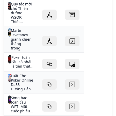
Quy tắc mới
cho Thiên
đường
WSOP:
Thiết...
Martin
Tsvetanov
giành chiến
thắng
trong...
Poker toàn
cầu có phải
là tiền thật...
Luật Chơi
Poker Online
Da88 –
Hướng Dẫn...
Sòng bạc
toàn cầu
WPT: Một
cuộc phiêu...