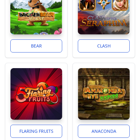
BEAR
CLASH
FLARING FRUITS
ANACONDA