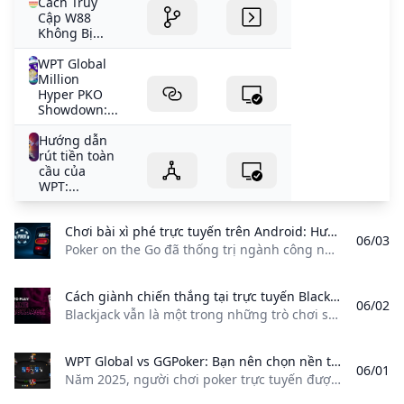
Cách Truy
Cập W88
Không Bị...
WPT Global
Million
Hyper PKO
Showdown:...
Hướng dẫn
rút tiền toàn
cầu của
WPT:...
Chơi bài xì phé trực tuyến trên Android: Hướng dẫn năm 2025 Bạn muốn chơi bài xì phé trực tuyến trên điện thoại hoặc máy tính bảng Android của bạn? Dưới đây là hướng dẫn năm 2025 cho các ứng dụng tính năng tốt nhất và cách WPT Global giúp poker di động dễ dàng và an toàn.
06/03
Poker on the Go đã thống trị ngành công nghiệp chơi game trực tuyến, và chưa bao giờ có nhiều người chơi thưởng thức poker trực tuyến trên thiết bị Android vào năm 2025. Miễn là bạn có điện thoại thông minh và một ứng dụng an toàn, bạn có thể chơi các trò chơi poker tiền thực từ bất cứ nơi nào-đó là một chiếc CAFÃ © hoặc giường của riêng bạn.
Cách giành chiến thắng tại trực tuyến Blackjack: Chiến lược cho năm 2025 Khám phá cách giành chiến thắng tại Blackjack trực tuyến vào năm 2025 với các chiến lược thiết yếu mẹo và một nền tảng đáng tin cậy. Tìm hiểu lý do tại sao WPT Global là lựa chọn hàng đầu cho Blackjack tiền thật.
06/02
Blackjack vẫn là một trong những trò chơi sòng bạc trực tuyến được ưa chuộng nhất năm 2025. Nó có lợi thế nhà thấp, và, với sự pha trộn giữa kỹ năng và may mắn, nó mang đến cho người chơi cơ hội đánh bại các đại lý với các quyết định tốt. Nhưng làm thế nào bạn có thể nghiêng tỷ lệ cược có lợi cho bạn? Bài viết này sẽ hướng dẫn bạn qua những gì bạn cần biết để giành chiến thắng, bao gồm lý do tại sao điều quan trọng là chơi tại một trang web có uy tín, chẳng hạn như WPT Global.
WPT Global vs GGPoker: Bạn nên chọn nền tảng poker nào vào năm 2025? So sánh WPT Global và GGPoker vào năm 2025: Khám phá sự khác biệt về tiền thưởng phần mềm dịch vụ giải đấu và nhiều hơn nữa để quyết định trang web poker nào là tốt nhất cho bạn.
06/01
Năm 2025, người chơi poker trực tuyến được tha hồ lựa chọn. Trong số những cái tên được nói đến nhiều nhất trong trò chơi làWPT toàn cầuVàGGPOKERHai nền tảng cung cấp trải nghiệm poker trực tuyến đẳng cấp thế giới. Nhưng cái nào phù hợp với bạn? Sự cố này so sánh các tính năng cốt lõi của họ, trải nghiệm người chơi và giá trị, giúp bạn đưa ra quyết định sáng suốt nhất.