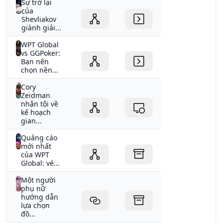
Sự trở lại
của
Shevliakov
giành giải...
WPT Global
vs GGPoker:
Bạn nên
chọn nền...
Cory
Zeidman
nhận tội về
kế hoạch
gian...
Quảng cáo
mới nhất
của WPT
Global: vé...
Một người
phụ nữ
hướng dẫn
lựa chọn
đồ...