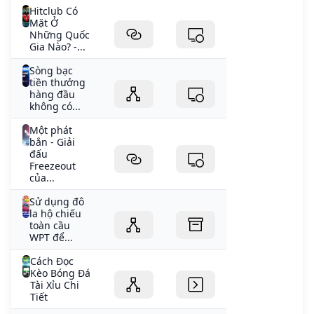
Hitclub Có
Mặt Ở
Những Quốc
Gia Nào? -...
Sòng bạc
tiền thưởng
hàng đầu
không có...
Một phát
bắn - Giải
đấu
Freezeout
của...
Sử dụng đô
la hộ chiếu
toàn cầu
WPT để...
Cách Đọc
Kèo Bóng Đá
Tài Xỉu Chi
Tiết