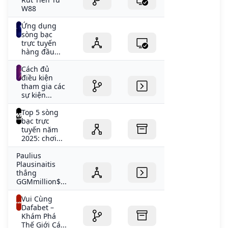
W88
Ứng dụng
sòng bạc
trực tuyến
hàng đầu...
Cách đủ
điều kiện
tham gia các
sự kiện...
Top 5 sòng
bạc trực
tuyến năm
2025: chơi...
Paulius
Plausinaitis
thắng
GGMmillion$...
Vui Cùng
Dafabet –
Khám Phá
Thế Giới Cá...