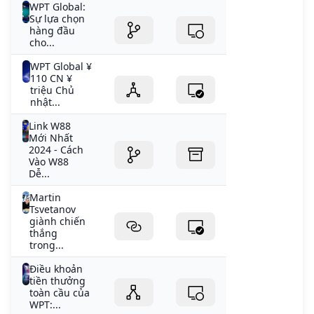
WPT Global:
Sự lựa chọn
hàng đầu
cho...
WPT Global ¥
110 CN ¥
triệu Chủ
nhật...
Link W88
Mới Nhất
2024 - Cách
Vào W88
Dễ...
Martin
Tsvetanov
giành chiến
thắng
trong...
Điều khoản
tiền thưởng
toàn cầu của
WPT:...