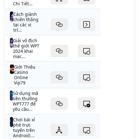
Chi Tiết...
Cách giành
chiến thắng
tại các vị
trí...
Giải vô địch
thế giới WPT
2024 khai
mạc...
Giới Thiệu
Casino
Online
Vip79
Sử dụng mã
tiền thưởng
WPT777 để
yêu cầu...
Chơi bài xì
phé trực
tuyến trên
Android:...