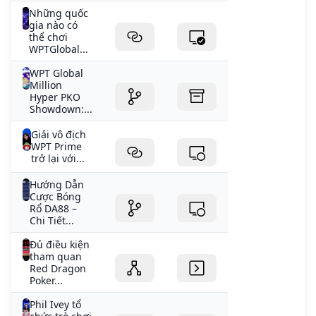
Những quốc
gia nào có
thể chơi
WPTGlobal...
WPT Global
Million
Hyper PKO
Showdown:...
Giải vô địch
WPT Prime
trở lại với...
Hướng Dẫn
Cược Bóng
Rổ DA88 –
Chi Tiết...
Đủ điều kiện
tham quan
Red Dragon
Poker...
Phil Ivey tổ