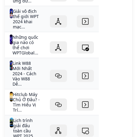
ứng dữ...
Giải vô địch
thế giới WPT
2024 khai
mạc...
Những quốc
gia nào có
thể chơi
WPTGlobal...
Link W88
Mới Nhất
2024 - Cách
Vào W88
Dễ...
Hitclub Máy
Chủ Ở Đâu? -
Tìm Hiểu Vị
Trí...
Lịch trình
giải đấu
toàn cầu
WPT 2025