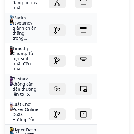
đáng tin cậy
nhất:...
Martin
Tsvetanov
giành chiến
thắng
trong...
Timothy
Chung: Từ
tiệc sinh
nhật đến
nhà...
Bitstarz
không cần
tiền thưởng
lên tới 5...
Luật Chơi
Poker Online
Da88 –
Hướng Dẫn...
Hyper Dash