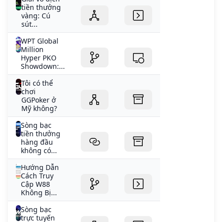
tiền thưởng
vàng: Cú
sút...
WPT Global
Million
Hyper PKO
Showdown:...
Tôi có thể
chơi
GGPoker ở
Mỹ không?
Sòng bạc
tiền thưởng
hàng đầu
không có...
Hướng Dẫn
Cách Truy
Cập W88
Không Bị...
Sòng bạc
trực tuyến