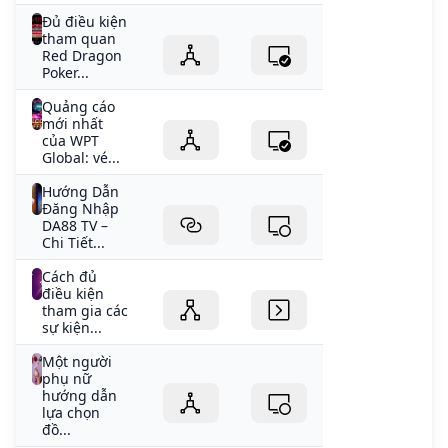
Đủ điều kiện
tham quan
Red Dragon
Poker...
Quảng cáo
mới nhất
của WPT
Global: vé...
Hướng Dẫn
Đăng Nhập
DA88 TV –
Chi Tiết...
Cách đủ
điều kiện
tham gia các
sự kiện...
Một người
phụ nữ
hướng dẫn
lựa chọn
đồ...