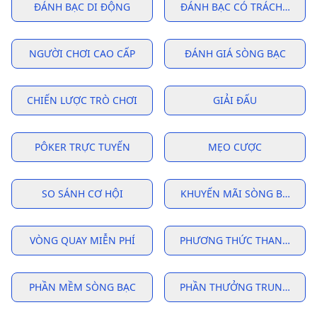
ĐÁNH BẠC DI ĐỘNG
ĐÁNH BẠC CÓ TRÁCH NHIỆ
NGƯỜI CHƠI CAO CẤP
ĐÁNH GIÁ SÒNG BẠC
CHIẾN LƯỢC TRÒ CHƠI
GIẢI ĐẤU
PÔKER TRỰC TUYẾN
MẸO CƯỢC
SO SÁNH CƠ HỘI
KHUYẾN MÃI SÒNG BẠC
VÒNG QUAY MIỄN PHÍ
PHƯƠNG THỨC THANH TOÁ
PHẦN MỀM SÒNG BẠC
PHẦN THƯỞNG TRUNG THÀ