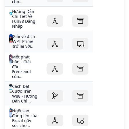
cho...
Hướng Dẫn
Chi Tiết Về
Fun88 Đăng
Nhập
Giải vô địch
WPT Prime
trở lại với...
Một phát
bắn - Giải
đấu
Freezeout
của...
Cách Đặt
Cược Trên
W88 - Hướng
Dẫn Chi...
Ngôi sao
đang lên của
Brazil gây
sốc cho...