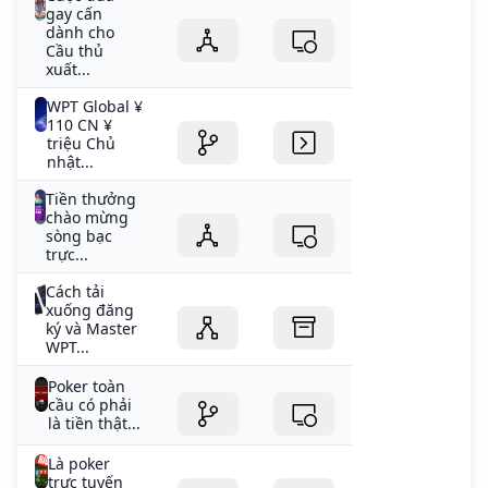
gay cấn
dành cho
Cầu thủ
xuất...
WPT Global ¥
110 CN ¥
triệu Chủ
nhật...
Tiền thưởng
chào mừng
sòng bạc
trực...
Cách tải
xuống đăng
ký và Master
WPT...
Poker toàn
cầu có phải
là tiền thật...
Là poker
trực tuyến