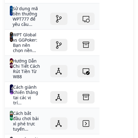
Sử dụng mã
tiền thưởng
WPT777 để
yêu cầu...
WPT Global
vs GGPoker:
Bạn nên
chọn nền...
Hướng Dẫn
Chi Tiết Cách
Rút Tiền Từ
W88
Cách giành
chiến thắng
tại các vị
trí...
Cách bắt
đầu chơi bài
xì phé trực
tuyến...