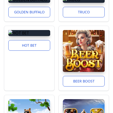
GOLDEN BUFFALO
TRUCO
HOT BET
BEER BOOST