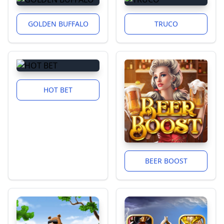
GOLDEN BUFFALO
TRUCO
HOT BET
BEER BOOST