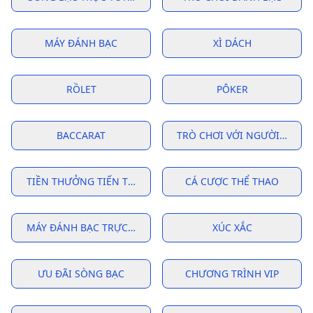
MÁY ĐÁNH BẠC
XÌ DÁCH
RỒLET
PÔKER
BACCARAT
TRÒ CHƠI VỚI NGƯỜI CHIA B
TIỀN THƯỞNG TIẾN TRIỂN
CÁ CƯỢC THỂ THAO
MÁY ĐÁNH BẠC TRỰC TUYẾN
XÚC XẮC
ƯU ĐÃI SÒNG BẠC
CHƯƠNG TRÌNH VIP