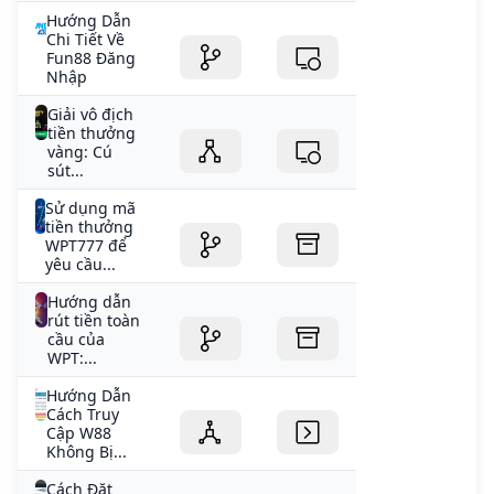
Hướng Dẫn
Chi Tiết Về
Fun88 Đăng
Nhập
Giải vô địch
tiền thưởng
vàng: Cú
sút...
Sử dụng mã
tiền thưởng
WPT777 để
yêu cầu...
Hướng dẫn
rút tiền toàn
cầu của
WPT:...
Hướng Dẫn
Cách Truy
Cập W88
Không Bị...
Cách Đặt