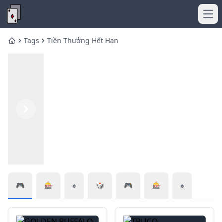
Ope
Tags
Tiền Thưởng Hết Hạn
Home
Previous
Next
🎮
🎰
♠️
🎲
🎮
🎰
♠️