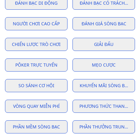
ĐÁNH BẠC DI ĐỘNG
ĐÁNH BẠC CÓ TRÁCH NHIỆ
NGƯỜI CHƠI CAO CẤP
ĐÁNH GIÁ SÒNG BẠC
CHIẾN LƯỢC TRÒ CHƠI
GIẢI ĐẤU
PÔKER TRỰC TUYẾN
MẸO CƯỢC
SO SÁNH CƠ HỘI
KHUYẾN MÃI SÒNG BẠC
VÒNG QUAY MIỄN PHÍ
PHƯƠNG THỨC THANH TOÁ
PHẦN MỀM SÒNG BẠC
PHẦN THƯỞNG TRUNG THÀ