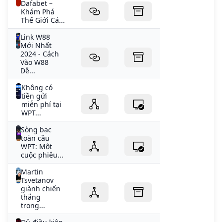
Dafabet –
Khám Phá
Thế Giới Cá...
Link W88
Mới Nhất
2024 - Cách
Vào W88
Dễ...
Không có
tiền gửi
miễn phí tại
WPT...
Sòng bạc
toàn cầu
WPT: Một
cuộc phiêu...
Martin
Tsvetanov
giành chiến
thắng
trong...