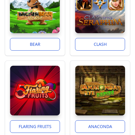
BEAR
CLASH
FLARING FRUITS
ANACONDA