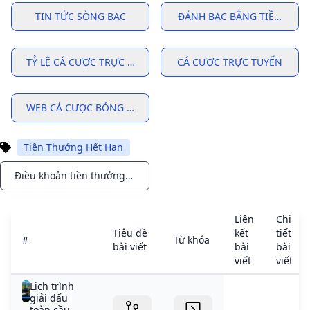
TIN TỨC SÒNG BẠC
ĐÁNH BẠC BẰNG TIỀN THẬT
TỶ LỆ CÁ CƯỢC TRỰC TUYẾN
CÁ CƯỢC TRỰC TUYẾN
WEB CÁ CƯỢC BÓNG ĐÁ TRỰC TUYẾN
Tiền Thưởng Hết Hạn
Điều khoản tiền thưởng toàn cầu của WPT: Tiền mặt được thực hiện đơn giản
Notifications
Liên
Chi
Tiêu đề
kết
tiết
#
Từ khóa
bài viết
bài
bài
viết
viết
Lịch trình
giải đấu
toàn cầu