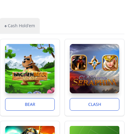
♠️
Cash Hold'em
BEAR
CLASH