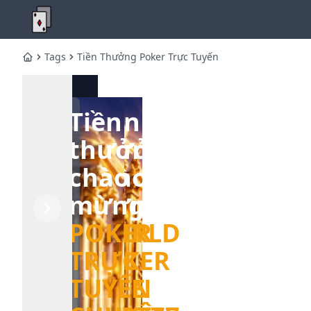
Tags
Tiền Thưởng Poker Trực Tuyến
Home
Tiền
Tiền
thưởng
thưởng
chào
chào
mừng
mừng
Previous
Next
POKER
WORLD
TRỰC
POKER
TUYẾN
FREE