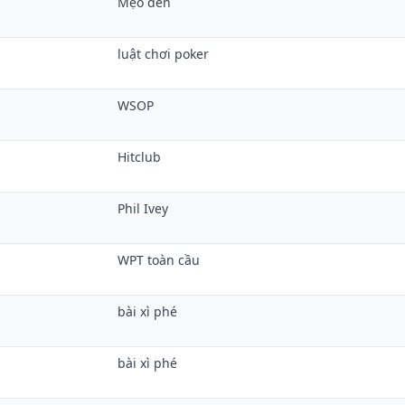
Mẹo đen
luật chơi poker
WSOP
Hitclub
Phil Ivey
WPT toàn cầu
bài xì phé
bài xì phé