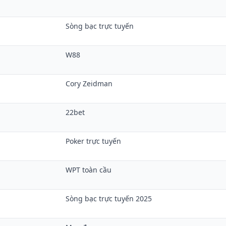
Sòng bạc trực tuyến
W88
Cory Zeidman
22bet
Poker trực tuyến
WPT toàn cầu
Sòng bạc trực tuyến 2025