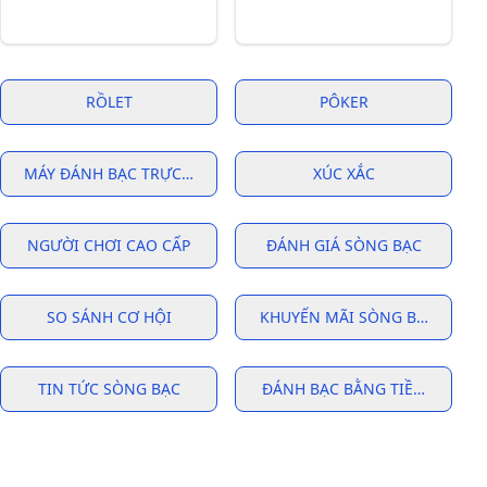
RỒLET
PÔKER
MÁY ĐÁNH BẠC TRỰC TUYẾN
XÚC XẮC
M
NGƯỜI CHƠI CAO CẤP
ĐÁNH GIÁ SÒNG BẠC
SO SÁNH CƠ HỘI
KHUYẾN MÃI SÒNG BẠC
NH
TIN TỨC SÒNG BẠC
ĐÁNH BẠC BẰNG TIỀN THẬT