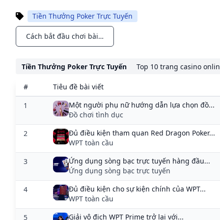
Tiền Thưởng Poker Trực Tuyến
Cách bắt đầu chơi bài xì phé trực tuyến vào năm 2025: Hướng dẫn dành cho người mới bắt đầu
Notifications
Tiền Thưởng Poker Trực Tuyến
Top 10 trang casino online
#
Tiêu đề bài viết
Một người phụ nữ hướng dẫn lựa chọn đồ...
1
Đồ chơi tình dục
Đủ điều kiện tham quan Red Dragon Poker...
2
WPT toàn cầu
Ứng dụng sòng bạc trực tuyến hàng đầu...
3
Ứng dụng sòng bạc trực tuyến
Đủ điều kiện cho sự kiện chính của WPT...
4
WPT toàn cầu
Giải vô địch WPT Prime trở lại với...
5