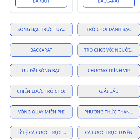
BARBUT
BACCARAT
Tìm
Bắt
hiểu
đầu
thêm
SÒNG BẠC TRỰC TUYẾN
TRÒ CHƠI ĐÁNH BẠC
BACCARAT
TRÒ CHƠI VỚI NGƯỜI CHIA
ƯU ĐÃI SÒNG BẠC
CHƯƠNG TRÌNH VIP
CHIẾN LƯỢC TRÒ CHƠI
GIẢI ĐẤU
VÒNG QUAY MIỄN PHÍ
PHƯƠNG THỨC THANH T
TỶ LỆ CÁ CƯỢC TRỰC TUYẾN
CÁ CƯỢC TRỰC TUYẾN