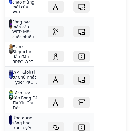
chào mừng
mới của
WPT...
Sòng bạc
toàn cầu
WPT: Một
cuộc phiêu...
Frank
Stepuchin
dẫn đầu
RRPO WPT...
WPT Global
từ Chủ nhật
Hyper PKO...
Cách Đọc
Kèo Bóng Đá
Tài Xỉu Chi
Tiết
Ứng dụng
sòng bạc
trực tuyến