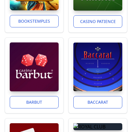
BOOKSTEMPLES
CASINO PATIENCE
BARBUT
BACCARAT