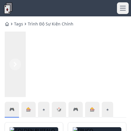
Ope
Tags
Trình Độ Sự Kiện Chính
Home
Previous
Next
🎮
🎰
♠️
🎲
🎮
🎰
♠️