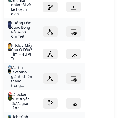
Zeidman
nhận tội về
kế hoạch
gian...
Hướng Dẫn
Cược Bóng
Rổ DA88 –
Chi Tiết...
Hitclub Máy
Chủ Ở Đâu? -
Tìm Hiểu Vị
Trí...
Martin
Tsvetanov
giành chiến
thắng
trong...
Là poker
trực tuyến
được gian
lận?
Lịch trình