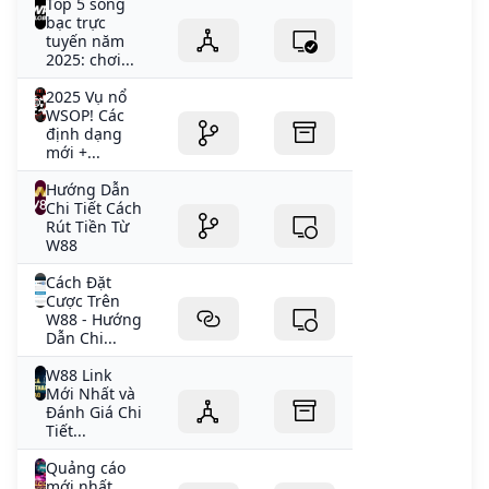
Top 5 sòng
bạc trực
tuyến năm
2025: chơi...
2025 Vụ nổ
WSOP! Các
định dạng
mới +...
Hướng Dẫn
Chi Tiết Cách
Rút Tiền Từ
W88
Cách Đặt
Cược Trên
W88 - Hướng
Dẫn Chi...
W88 Link
Mới Nhất và
Đánh Giá Chi
Tiết...
Quảng cáo
mới nhất