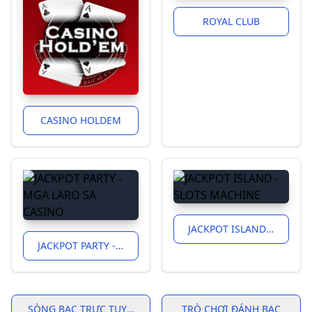
ROYAL CLUB
CASINO HOLDEM
JACKPOT ISLAND - SLOTS MACHINE
JACKPOT PARTY - MGA LARO SA CASINO
SÒNG BẠC TRỰC TUYẾN
TRÒ CHƠI ĐÁNH BẠC