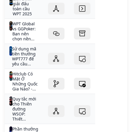
giải đấu
toàn cầu
WPT 2025
WPT Global
vs GGPoker:
Bạn nên
chọn nền...
Sử dụng mã
tiền thưởng
WPT777 để
yêu cầu...
Hitclub Có
Mặt Ở
Những Quốc
Gia Nào? -...
Quy tắc mới
cho Thiên
đường
WSOP:
Thiết...
Phần thưởng