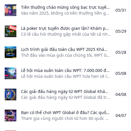
Tiền thưởng chào mừng sòng bạc trực tuyến không có tiền gửi 2025 Khám phá phần thưởng chào mừng sòng bạc trực tuyến hàng đầu mà không cần đặt cọc vào năm 2025. Khám phá các ưu đãi mới nhất của WPT Global và bắt đầu chơi ngay hôm nay.
05/31
Vào năm 2025, không có tiền thưởng tiền gửi vẫn là một trong những phương pháp tốt nhất mà sòng bạc trực tuyến sử dụng để thu hút người chơi mới. Đây là những ưu đãi không có rủi ro mà nhiều người chơi có thể tận dụng lợi thế hoàn hảo cho những người muốn học các sợi dây và không muốn tự mất tiền. Không có tiền thưởng chào mừng tiền gửi là gì?
Là poker trực tuyến được gian lận? Khám phá sự thật đằng sau câu hỏi: Poker trực tuyến có bị gian lận không? Tìm hiểu cách WPT toàn cầu đảm bảo sự công bằng an toàn và minh bạch vào năm 2025.
05/29
Có lẽ câu hỏi thường gặp nhất của tất cả những người chơi mới để chơi bài xì phé trực tuyến là:Â là poker trực tuyến được gian lận? ÂKhi có tiền thật bị đe dọa, việc tự hỏi liệu các trò chơi có công bằng không. Câu trả lời ngắn gọn?Các trang web poker trực tuyến hợp pháp không được gian lận. Nhưng bạn phải chọn đúng trang web.
Lịch trình giải đấu toàn cầu WPT 2025 Khám phá lịch trình giải đấu toàn cầu WPT mới nhất bao gồm WPT Slovakia WPT Prime Đài Loan và Lễ hội Mùa hè Montreal. Tìm hiểu làm thế nào để đủ điều kiện thông qua các vệ tinh trực tuyến.
05/28
Thở đầu vào mùa giải của chúng tôi, WPT Global đã công bố một lịch mạnh mẽ về các sự kiện trực tiếp và trực tuyến diễn ra từ cuối tháng 5 đến tháng 8 năm 2025. Cho dù bạn có phải là một chuyên gia toàn thời gian hay một chiến binh cuối tuần bình thường có rất nhiều cơ hội để chơi cho các chiến lợi phẩm lớn và thậm chí còn lớn hơn theo lịch trình này.
Lễ hội mùa xuân toàn cầu WPT: 7.000.000 đô la giải thưởng được đảm bảo Khám phá Lễ hội mùa xuân toàn cầu WPT với một giải thưởng được đảm bảo 7 triệu đô la 100% Rakeback và các giải đấu thú vị.
05/08
Lễ hội mùa xuân toàn cầu WPT hứa hẹn sẽ là một trong những sự kiện poker trực tuyến tuyệt vời nhất trong năm và cung cấp cho bạn cơ hội chiến đấu với cảm giác khi bạn chiến đấu để giành được một phần của một giải thưởng được đảm bảo đáng kinh ngạc trị giá 7 triệu đô la! Lễ hội diễn ra từ ngày 5 tháng 5 đến ngày 26 tháng 5, với các giải đấu cho người chơi thuộc mọi cấp độ kỹ năng.
Các giải đấu hàng ngày từ WPT Global Khám phá các giải đấu hàng ngày của WPT Global: Các sự kiện hàng ngày các giải thưởng được bảo đảm mua đa dạng và bảo mật mạnh mẽ trong môi trường du lịch poker thế giới đáng tin cậy.
04/08
Các giải đấu hàng ngày từ WPT Global đã trở thành một vật cố định cho người chơi đang tìm kiếm sự cạnh tranh chất lượng, ổn định trong lĩnh vực trực tuyến. Các trò chơi rủi ro cộng với tập trung vào các sự kiện gần hơn đáng kể đến hàng ngày, cho phép người chơi thường xuyên kiểm tra kỹ năng cửa hàng của họ để lấy tiền mặt và giải thưởng.
Bạn có thể chơi WPT Global ở đâu? Các quốc gia được hỗ trợ & nổi bật nền tảng Khám phá những quốc gia nào hỗ trợ WPT Global và tìm hiểu về các trò chơi poker và sòng bạc của mình. Khám phá lý do tại sao nó là một tên tuổi hàng đầu trong trò chơi trực tuyến với di sản 20 năm.
04/07
Tham gia cùng người chơi từ hơn 60 quốc gia trên thế giới, WPT Global đã xây dựng một trong những cái tên có uy tín nhất trong trò chơi trực tuyến. Điều này bao gồm: **Bắc Mỹ:**Canada, Hoa Kỳ **Châu Âu:**Vương quốc Anh, Đức, Pháp, Ý, Tây Ban Nha, Hà Lan, Bỉ, Thụy Sĩ, Áo, Ireland, Bồ Đào Nha, Thụy Điển, Na Uy, Đan Mạch, Phần Lan, Ba Lan, Cộng hòa Séc, Hungary, Romania, Bulgaria, Hy Lạp, Cyprus, Thổ Nhĩ Kỳ **Châu Á:**Nhật Bản, Hàn Quốc, Singapore, Hồng Kông, Đài Loan, Ấn Độ, Malaysia, Indonesia, Philippines, Thái Lan, Việt Nam **Châu Đại Dương:**Úc, New Zealand **Mỹ Latinh:**Brazil, Mexico, Argentina, Chile, Colombia, Costa Rica, Panama **Châu Phi & Trung Đông:**Nam Phi, Nigeria, Ai Cập, Các Tiểu vương quốc Ả Rập Thống nhất, Ả Rập Saudi, Israel WPT Global là tất cả về các tùy chọn chơi game ở cốt lõi của nó.