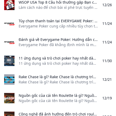
WSOP USA Top 8 Câu hỏi thường gặp Bạn có thể chơi bài xì phé trực tuyến tại Hoa Kỳ thông qua WSOP.com trang web này là hợp pháp ở Nevada New Jersey Michigan và Pennsylvania.
12/26
Làm cách nào để chơi bài xì phé trực tuyến trên WSOP? Bạn có thể chơi bài xì phé trực tuyến tại Hoa Kỳ thông qua trang web này là hợp pháp ở Nevada, New Jersey, Michigan và Pennsylvania. Có phải là hợp pháp ở Mỹ không? Có. Ở mỗi tiểu bang, nó có giấy phép thích hợp để vận hành poker trực tuyến tiền thật từ ban quản lý của tiểu bang và phải tuân theo các quy tắc và quy định nghiêm ngặt.
Tùy chọn thanh toán tại EVERYGAME Poker: Giao dịch nhanh chóng và dễ dàng Khám phá các tùy chọn thanh toán đa dạng có sẵn tại MỌI TRÒ CHƠI Poker để gửi và rút tiền liền mạch. MỌI TRÒ CHƠI Mã thưởng Poker WPT123
11/24
Everygame Poker cung cấp nhiều tùy chọn thanh toán toàn diện để tạo điều kiện cho người chơi gửi và rút tiền dễ dàng. Cho dù bạn thích phương thức ngân hàng truyền thống hay Ví điện tử và tiền điện tử hiện đại, Everygame đều có thể đáp ứng nhu cầu của bạn. Phương thức thanh toán có sẵn Tại EVERYGAME Poker, bạn có thể chọn từ một số phương thức thanh toán phổ biến để nạp tiền vào tài khoản của mình:
Đánh giá về Everygame Poker: Hướng dẫn chơi Poker trực tuyến của bạn Xem lại Everygame Poker các tính năng chương trình khuyến mãi và cách tối đa hóa số tiền thắng của bạn. Sử dụng mã thưởng WPT123
11/24
Everygame Poker đã khẳng định mình là một người chơi nổi bật trong thế giới poker trực tuyến kể từ khi thành lập vào năm 1996. Được biết đến với nền tảng thân thiện với người dùng và nhiều trò chơi khác nhau, Everygame mang đến cho người chơi trải nghiệm poker thú vị. Bài đánh giá này khám phá các tính năng, chương trình khuyến mãi và tùy chọn chơi trò chơi có sẵn tại Everygame Poker.
11 ứng dụng và trò chơi poker hay nhất dành cho Android Ứng dụng WPT Global Governor of Poker 3 và ứng dụng Poker khác đã xuất hiện từ lâu và vẫn là một trong những trò chơi bài phổ biến nhất thế giới. Hãy cùng xem các ứng dụng và trò chơi poker hay nhất dành cho Android!
11/30
11 ứng dụng và trò chơi poker hay nhất dành cho Android Poker đã xuất hiện từ lâu và vẫn là một trong những trò chơi bài phổ biến nhất thế giới. Hãy cùng xem các ứng dụng và trò chơi poker hay nhất dành cho Android! Poker là một trong những trò chơi bài phổ biến nhất trên thế giới. Có nhiều biến thể và dễ chơi; chỉ cần đặt cược một vài đô la và thử vận ​​​​may của bạn.
Rake Chase là gì? Rake Chase là chương trình khuyến mãi poker khuyến khích người chơi cào nhiều hơn và thưởng cho họ một cách hậu hĩnh vì điều đó.
12/21
Rake Chase là gì? Rake Chase là chương trình khuyến mãi poker nhằm khuyến khích người chơi cào nhiều hơn và thưởng cho họ một cách hậu hĩnh vì điều đó. Ngược lại với cuộc đua cào, bạn không cạnh tranh với những người chơi khác mà thay vào đó bạn theo đuổi các mục tiêu cá nhân của riêng mình. Để đạt được số điểm mục tiêu, bạn cần chơi một số ván bài poker hoặc giải đấu nhất định bằng tiền thật.
Nguồn gốc của cái tên Roulette là gì? Nguồn gốc của cái tên “roulette” là tiếng Pháp và nó có nghĩa là “bánh xe nhỏ”. Cái tên này bắt nguồn từ thực tế là trò chơi được chơi trên một bánh xe nhỏ quay xung quanh người chơi đặt cược vào vị trí quả bóng sẽ rơi xuống. Từ “roulette” lần đầu tiên được sử dụng trong bối cảnh hiện tại vào thế kỷ 18 mặc dù bản thân trò chơi này đã có từ rất lâu trước đó.
12/19
Nguồn gốc của cái tên Roulette là gì? Nguồn gốc của cái tên ârouletteâ là tiếng Pháp và nó có nghĩa là “bánh xe nhỏ”. Cái tên này bắt nguồn từ thực tế là trò chơi được chơi trên một bánh xe nhỏ quay xung quanh, người chơi đặt cược vào vị trí quả bóng sẽ rơi xuống. Từ ârouletteâ lần đầu tiên được sử dụng trong bối cảnh hiện tại của nó vào thế kỷ 18, mặc dù bản thân trò chơi này đã xuất hiện sớm hơn nhiều.
Công nghệ đã ảnh hưởng đến trò chơi roulette như thế nào? Một trong những tiến bộ công nghệ quan trọng nhất trong trò chơi roulette là sự ra đời của các bàn roulette điện tử. Các bàn này có màn hình kỹ thuật số mô phỏng chuyển động quay của bánh xe roulette và người chơi có thể đặt cược trên giao diện màn hình cảm ứng. Điều này cho phép chơi trò chơi nhanh hơn vì bánh xe có thể quay thường xuyên hơn so với bàn roulette truyền thống.