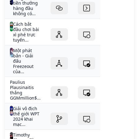
tiền thưởng
hàng đầu
không có...
Cách bắt
đầu chơi bài
xì phé trực
tuyến...
Một phát
bắn - Giải
đấu
Freezeout
của...
Paulius
Plausinaitis
thắng
GGMmillion$...
Giải vô địch
thế giới WPT
2024 khai
mạc...
Timothy