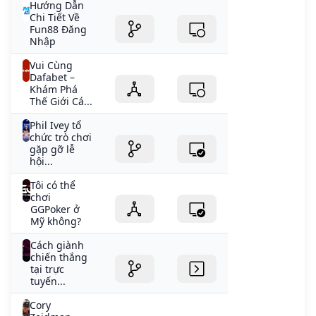
Hướng Dẫn
Chi Tiết Về
Fun88 Đăng
Nhập
Vui Cùng
Dafabet –
Khám Phá
Thế Giới Cá...
Phil Ivey tổ
chức trò chơi
gặp gỡ lễ
hội...
Tôi có thể
chơi
GGPoker ở
Mỹ không?
Cách giành
chiến thắng
tại trực
tuyến...
Cory