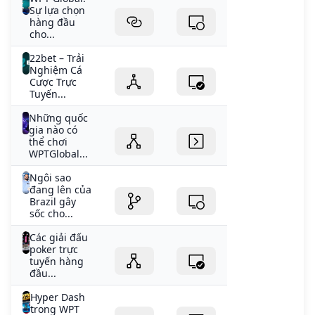
Sự lựa chọn
hàng đầu
cho...
22bet – Trải
Nghiệm Cá
Cược Trực
Tuyến...
Những quốc
gia nào có
thể chơi
WPTGlobal...
Ngôi sao
đang lên của
Brazil gây
sốc cho...
Các giải đấu
poker trực
tuyến hàng
đầu...
Hyper Dash
trong WPT